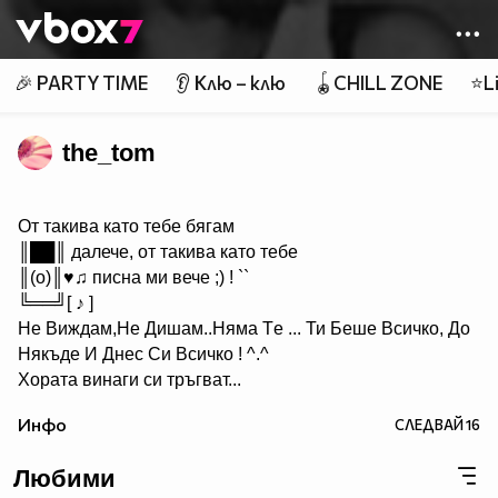
Member of
👾
🎉 PARTY TIME
👂 Клю – клю
🪀CHILL ZONE
⭐Li
the_tom
От такива като тебе бягам
║██║ далече, от такива като тебе
║(o)║♥♫ писна ми вече ;) ! ``
╚══╝[ ♪ ]
Не Виждам,Hе Дишам..Hяма Tе ... Ти Беше Всичко, До
Някъде И Днес Си Всичкo ! ^.^
Хората винаги си тръгват...
Идват, когато не ги чакаш и си отиват, когато имаш най-
Инфо
СЛЕДВАЙ
16
голяма нужда от тях!И... ако наистина цените нещо, не
го оставяйте просто да си тръгне, защото в повече
Любими
случаи няма да се върне....