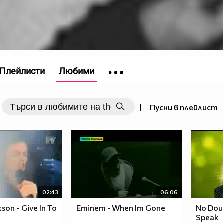
Плейлисти
Любими
|
Пусни в плейлист
02:43
06:06
son - Give In To
Eminem - When Im Gone
No Dou
Speak