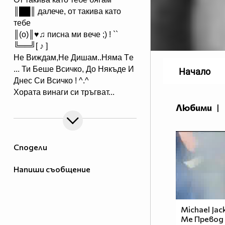
║██║ далече, от такива като
тебе
║(o)║♥♫ писна ми вече ;) ! ``
╚══╝[ ♪ ]
Не Виждам,Hе Дишам..Hяма Tе
... Ти Беше Всичко, До Някъде И
Начало
Днес Си Всичкo ! ^.^
Хората винаги си тръгват...
Идват, когато не ги чакаш и си
Любими
|
отиват, когато имаш най-голяма
нужда от тях!И... ако наистина
цените нещо, не го оставяйте
Сподели
просто да си тръгне, защото в
повече случаи няма да се
Напиши съобщение
върне....
_
_XXXXXXXX________________XXXXXX_
В очите ви ще видя до къде съм
Michael Jack
Me Превод
стигнал