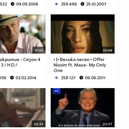
 532
09.09.2006
259 496
25.10.2007
51:42
05:48
икритие - Сезон 4
• |• Велика песен • Offer
3 / H D /
Nissim ft. Maya- My Only
One
 136
02.02.2014
258 127
06.06.2011
02:33
02:37