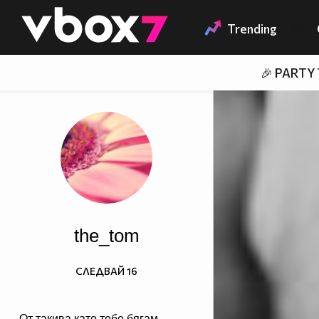
Member of
👾
Trending
🎉 PARTY
the_tom
СЛЕДВАЙ
16
От такива като тебе бягам