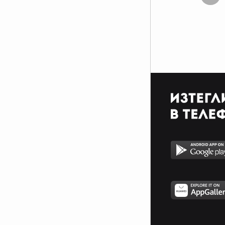
за дето си.
Какво да променя във себе си,
Когато съм това, което кара те
със мене да си.
Ти казваш “Да, бе”, аз казвам
“Не, бе”,
Другите са толкова много,
Защо очите ми са в тебе,
Когато плача, чуват все еднакви
звуци,
Сълзите свити ми са в шепа,
шепите в юмруци.
И как да бъда себе си на сила,
Когато честността е слабост, а
лъжата сила.
Нямам три живота, нямам два,
дори един нямам,
Нямам нищо, дори и нищо да ти
давам.