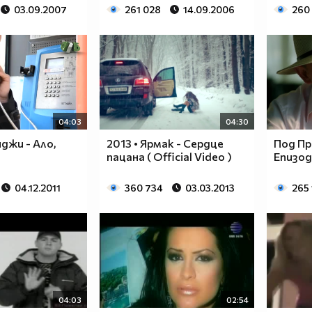
03.09.2007
261 028
14.09.2006
260
04:03
04:30
джи - Ало,
2013 • Ярмак - Сердце
Под Пр
пацана ( Official Video )
Епизод 
04.12.2011
360 734
03.03.2013
265
04:03
02:54