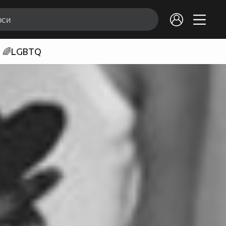
🌈LGBTQ