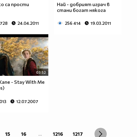
ко са прости
Най - добрият играч в
стани богат някога
 728
24.04.2011
256 414
19.03.2011
03:52
Kane - Stay With Me
s)
013
12.07.2007
15
16
...
1216
1217