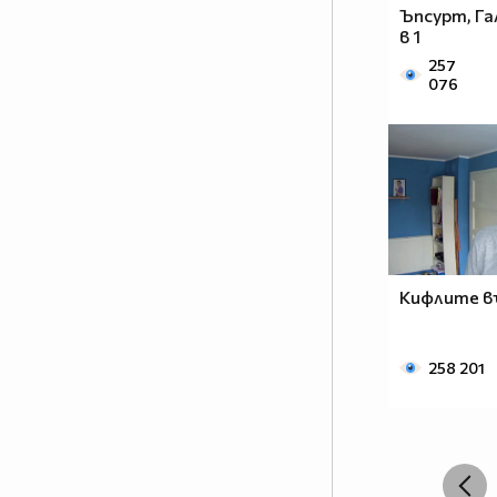
ми,
Ъпсурт, Гал
Когато твоята е там, а ти си във
в 1
ръцете ми.
257
И думите не стигат, за да го
076
опиша,
Очите ми не мигат, а сънят ми
диша.
И ти си там, нежна като рима,
Живот ми е по-красив, когато
теб те има.Ръцете ми
трепериха, не знам за твоите,
Сърцето вика “Давай”,
Кифлите в
Мозъкът му вика “Стой, бе, сега
те няма”
Не плача, смея се,
258 201
Въобразявам си щастлив съм,
Гордея се, мразя те,
Не искам да те виждам повече в
живота си.
Обичам те, каквото си е, яд ме е