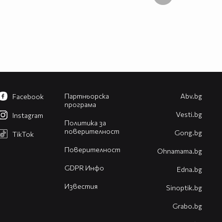
Партньорска
Abv.bg
Facebook
програма
Vesti.bg
Instagram
Политика за
поверителност
Gong.bg
TikTok
Поверителност
Оhnamama.bg
GDPR Инфо
Edna.bg
Известия
Sinoptik.bg
Grabo.bg