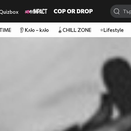
Quizbox
 TIME
👂 Клю – клю
🪀CHILL ZONE
⭐Lifestyle