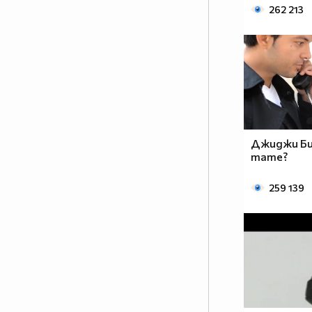
Радостта е малко, с болката съм
262 213
свикнал,
И щом си тръгна, позволи ми да
се върна,
До края на света ще ида, за да
те прегърна.
До сърцето близо, всъщност
толкова далече,
От връзки за година, две ми
Джиджи Би
писна вече
тате?
И разбирам те, когато пак за
мене нямаш време,
259 139
Наречи ме крив, затова че искам
да съм с тебе
И кажи ми, откажи ми,
ненавиждам те,
Стига всичко вътре в тебе да
крещи “Обичам те”
И усмивката ще бъде на лицето