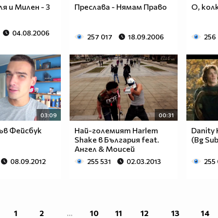
я и Милен - 3
Преслава - Нямам Право
О, кол
04.08.2006
257 017
18.09.2006
256
03:09
00:31
ъв Фейсбук
Най-големият Harlem
Danity 
Shake в България feat.
(Bg Sub
Ангел & Моисей
08.09.2012
255 531
02.03.2013
255 
1
2
...
10
11
12
13
14