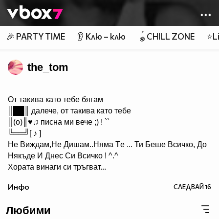
Member of
👾
🎉 PARTY TIME
👂 Клю – клю
🪀CHILL ZONE
⭐Li
the_tom
От такива като тебе бягам
║██║ далече, от такива като тебе
║(o)║♥♫ писна ми вече ;) ! ``
╚══╝[ ♪ ]
Не Виждам,Hе Дишам..Hяма Tе ... Ти Беше Всичко, До
Някъде И Днес Си Всичкo ! ^.^
Хората винаги си тръгват...
Идват, когато не ги чакаш и си отиват, когато имаш най-
Инфо
СЛЕДВАЙ
16
голяма нужда от тях!И... ако наистина цените нещо, не
го оставяйте просто да си тръгне, защото в повече
Любими
случаи няма да се върне....