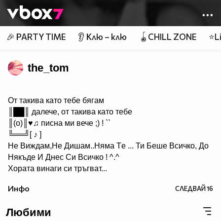
Member of
👾
🎉 PARTY TIME
👂 Клю – клю
🪀CHILL ZONE
⭐Li
the_tom
От такива като тебе бягам
║██║ далече, от такива като тебе
║(o)║♥♫ писна ми вече ;) ! ``
╚══╝[ ♪ ]
Не Виждам,Hе Дишам..Hяма Tе ... Ти Беше Всичко, До
Някъде И Днес Си Всичкo ! ^.^
Хората винаги си тръгват...
Идват, когато не ги чакаш и си отиват, когато имаш най-
Инфо
СЛЕДВАЙ
16
голяма нужда от тях!И... ако наистина цените нещо, не
го оставяйте просто да си тръгне, защото в повече
Любими
случаи няма да се върне....