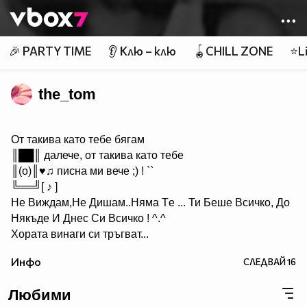
Member of
👾
🎉 PARTY TIME
👂 Клю – клю
🪀CHILL ZONE
⭐Li
the_tom
От такива като тебе бягам
║██║ далече, от такива като тебе
║(o)║♥♫ писна ми вече ;) ! ``
╚══╝[ ♪ ]
Не Виждам,Hе Дишам..Hяма Tе ... Ти Беше Всичко, До
Някъде И Днес Си Всичкo ! ^.^
Хората винаги си тръгват...
Идват, когато не ги чакаш и си отиват, когато имаш най-
Инфо
СЛЕДВАЙ
16
голяма нужда от тях!И... ако наистина цените нещо, не
го оставяйте просто да си тръгне, защото в повече
Любими
случаи няма да се върне....