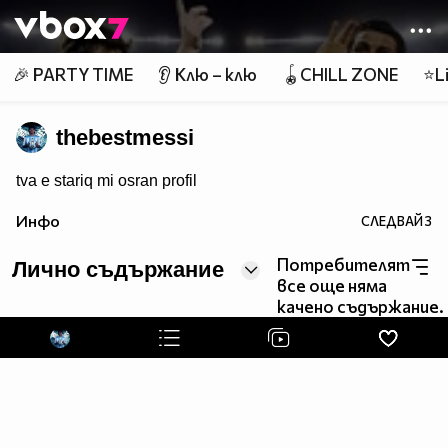
Member of
👾
🎉 PARTY TIME
👂 Клю – клю
🪀CHILL ZONE
⭐Li
thebestmessi
tva e stariq mi osran profil
Инфо
СЛЕДВАЙ
3
Потребителят
Лично съдържание
все още няма
качено съдържание.