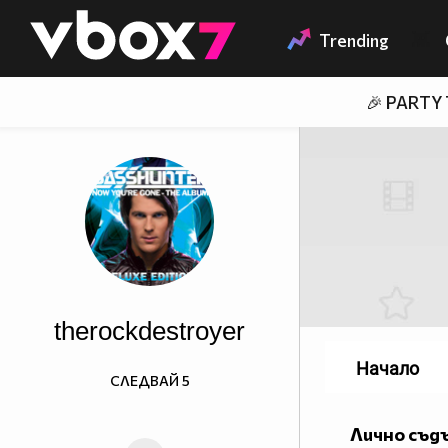
Member of
👾
Trending
🎉 PARTY
therockdestroyer
Начало
СЛЕДВАЙ
5
Лично съд