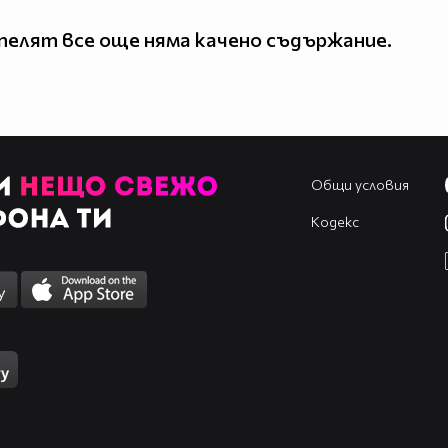
елят все още няма качено съдържание.
Общи условия
Кодекс