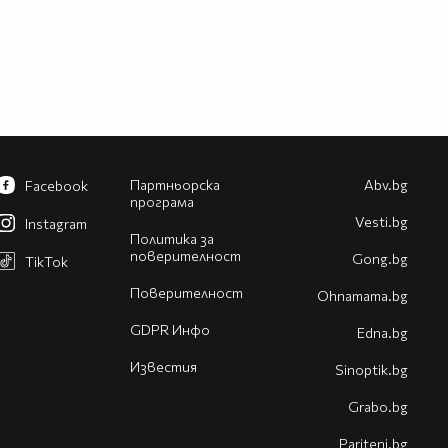
Партньорска
Abv.bg
Facebook
програма
Vesti.bg
Instagram
Политика за
поверителност
Gong.bg
TikTok
Поверителност
Оhnamama.bg
GDPR Инфо
Edna.bg
Известия
Sinoptik.bg
Grabo.bg
Pariteni.bg