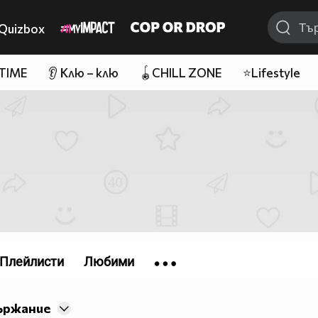
Quizbox
 TIME
👂 Клю – клю
🪀CHILL ZONE
⭐Lifestyle
Плейлисти
Любими
ържание