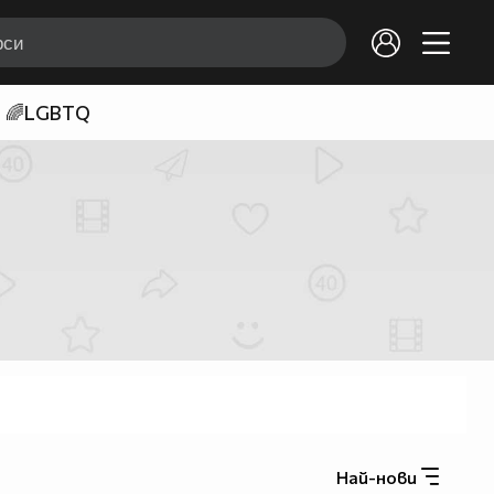
🌈LGBTQ
Най-нови