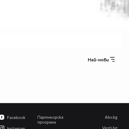
Най-нови
Партньорска
Abv.bg
Facebook
програма
Vesti.bg
Instagram