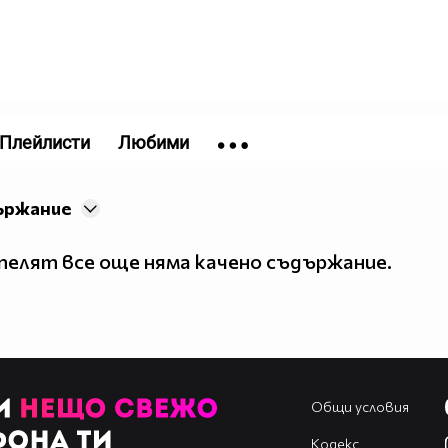
Плейлисти
Любими
ържание
елят все още няма качено съдържание.
Общи условия
Кодекс