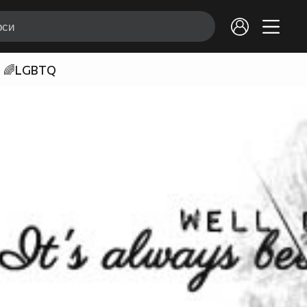
🌈LGBTQ