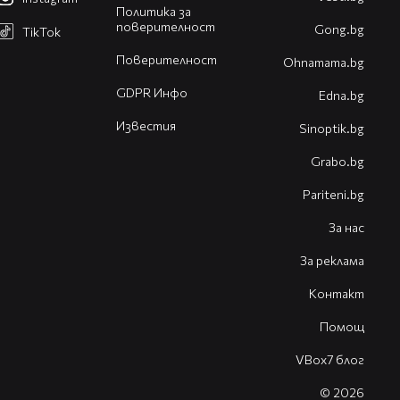
Политика за
поверителност
Gong.bg
TikTok
Поверителност
Оhnamama.bg
GDPR Инфо
Edna.bg
Известия
Sinoptik.bg
Grabo.bg
Pariteni.bg
За нас
За реклама
Контакт
Помощ
VBox7 блог
© 2026