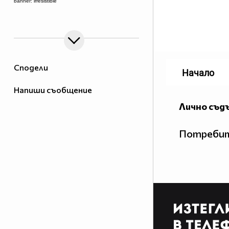
banner: irresistible
Сподели
Начало
Напиши съобщение
Лично съд
Потребит