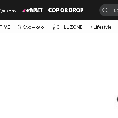
Quizbox
 TIME
👂 Клю – клю
🪀CHILL ZONE
⭐Lifestyle