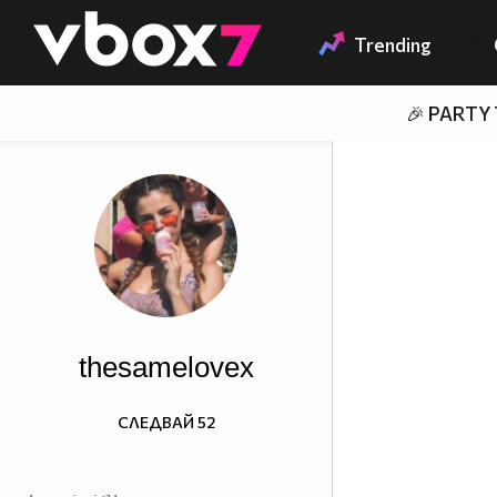
Member of
👾
Trending
🎉 PARTY
thesamelovex
СЛЕДВАЙ
52