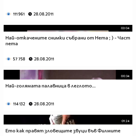
111 961
28.08.2011
03:04
Най-откачените снимки събрани от Нета ; ) - Част
пета
57 758
28.08.2011
00:34
Най-голямата палавница в леглото...
114 132
28.08.2011
01:24
Ето как правят зловещите звуци във Филмите