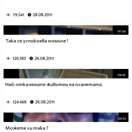
79 241
28.08.2011
01:04
Така се успокоява момиче !
126 383
26.08.2011
04:52
Най-откачените животни на планетата
124 468
26.08.2011
00:13
Можете ли така ?