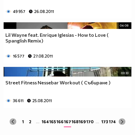
49 957
26.08.2011
04:08
Lil Wayne feat. Enrique Iglesias - How to Love (
Spanglish Remix)
16 577
27.08.2011
03:33
Street Fitness Nessebar Workout ( Събиране )
36 611
25.08.2011
1
2
...
164
165
166
167
168
169
170
...
173
174