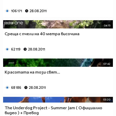
106 171
28.08.2011
04:15
Среща с пчели на 40 метра височина
62 119
28.08.2011
07:42
Красотата на този свят...
68 186
28.08.2011
03:20
The Underdog Project - Summer Jam ( Официално
видео ) + Превод