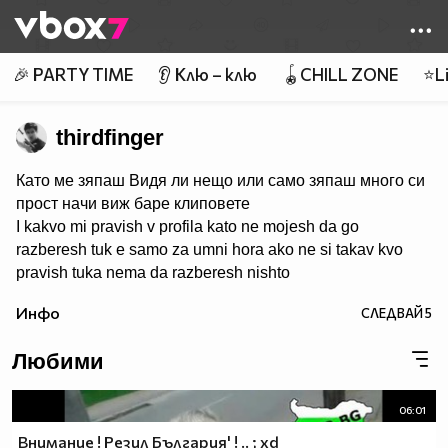
Member of
👾
🎉 PARTY TIME
👂 Клю – клю
🪀CHILL ZONE
⭐Li
thirdfinger
Като ме зяпаш Видя ли нещо или само зяпаш много си
прост начи виж баре клиповете
I kakvo mi pravish v profila kato ne mojesh da go
razberesh tuk e samo za umni hora ako ne si takav kvo
pravish tuka nema da razberesh nishto
Инфо
СЛЕДВАЙ
5
Любими
06:01
Внимание ! Резил България' ! .. ; xd