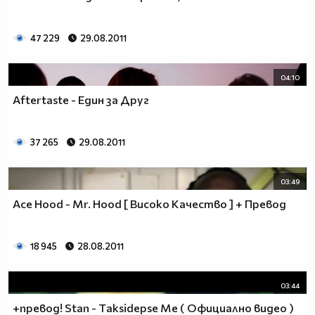
47 229
29.08.2011
04:10
Aftertaste - Един за Друг
37 265
29.08.2011
03:49
Ace Hood - Mr. Hood [ Високо Качество ] + Превод
18 945
28.08.2011
03:44
+превод! Stan - Тaksidepse Me ( Официално видео )