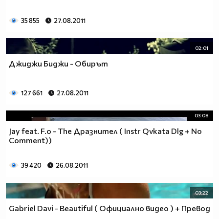
35 855
27.08.2011
02:01
Джиджи Биджи - Обирът
127 661
27.08.2011
03:08
Jay feat. F.o - The Дразнител ( Instr Qvkata Dlg + No
Comment))
39 420
26.08.2011
03:22
Gabriel Davi - Beautiful ( Официално видео ) + Превод