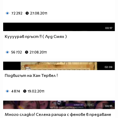
72 292
27.08.2011
00:57
Куууурав пръст !! ( Луд Смях )
56 732
27.08.2011
02:09
Подвигът на Хан Тервел !
4 874
19.02.2011
00:55
Много сладко! Селена рапира с фенове в предаване