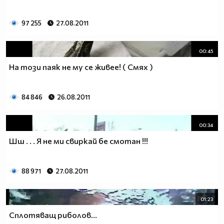
97 255
27.08.2011
00:45
На този паяк не му се живее! ( Смях )
84 846
26.08.2011
00:34
Шш . . . Я не ми свиркай бе смотан !!!
88 971
27.08.2011
01:23
Сплотяващ риболов...