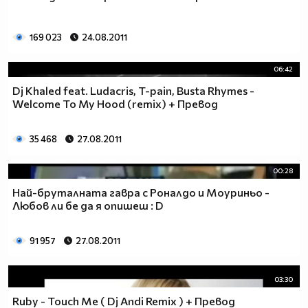
169 023
24.08.2011
06:42
Dj Khaled feat. Ludacris, T-pain, Busta Rhymes -
Welcome To My Hood (remix) + Превод
35 468
27.08.2011
00:28
Най-бруталната гавра с Роналдо и Моуриньо -
Любов ли бе да я опишеш : D
91 957
27.08.2011
03:30
Ruby - Touch Me ( Dj Andi Remix ) + Превод