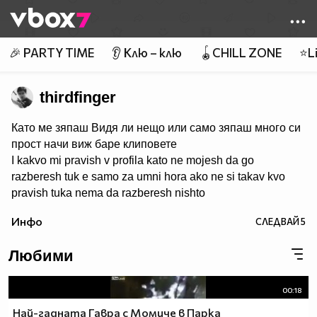
Member of
👾
🎉 PARTY TIME
👂 Клю – клю
🪀CHILL ZONE
⭐Li
thirdfinger
Като ме зяпаш Видя ли нещо или само зяпаш много си
прост начи виж баре клиповете
I kakvo mi pravish v profila kato ne mojesh da go
razberesh tuk e samo za umni hora ako ne si takav kvo
pravish tuka nema da razberesh nishto
Инфо
СЛЕДВАЙ
5
Любими
00:18
Най-гадната Гавра с Момиче в Парка