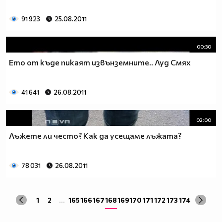
91 923
25.08.2011
00:30
Ето от къде пикаят извънземните.. Луд Смях
41 641
26.08.2011
02:00
Лъжете ли често? Как да усещаме лъжата?
78 031
26.08.2011
1
2
...
165
166
167
168
169
170
171
172
173
174