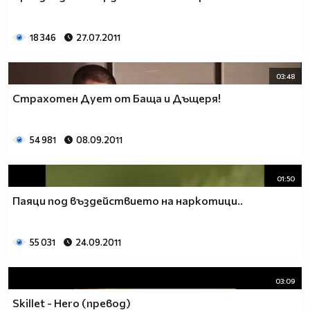
18 346
27.07.2011
03:48
Страхотен Дует от Баща и Дъщеря!
54 981
08.09.2011
01:50
Паяци под въздействието на наркотици..
55 031
24.09.2011
03:09
Skillet - Hero (превод)