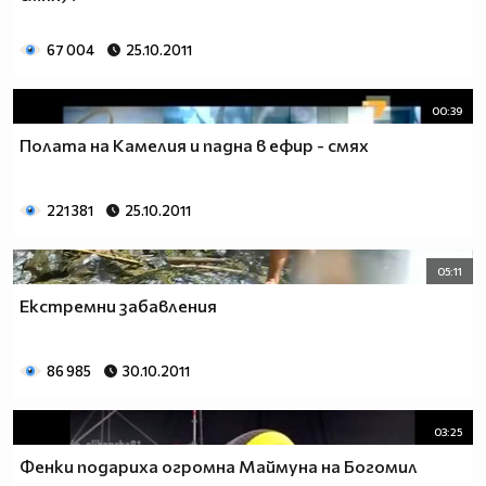
67 004
25.10.2011
00:39
Полата на Камелия и падна в ефир - смях
221 381
25.10.2011
05:11
Екстремни забавления
86 985
30.10.2011
03:25
Фенки подариха огромна Маймуна на Богомил