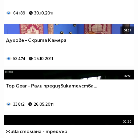
64 189
30.10.2011
01:27
Духове - Скрита Камера
53 474
25.10.2011
07:53
Top Gear - Рали предизвикателства...
33 812
26.05.2011
02:26
Жива стомана - трейлър