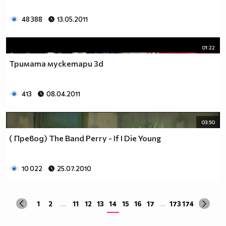
48 388
13.05.2011
01:22
Тримата мускетари 3d
413
08.04.2011
03:50
( Превод) The Band Perry - If I Die Young
10 022
25.07.2010
1
2
...
11
12
13
14
15
16
17
...
173
174