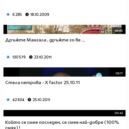
6 285
18.10.2009
01:40
Дръжте Мангала , дръжте го ве ...
130 579
23.10.2011
08:17
Стела петрова - X factor 25.10.11
42 634
25.10.2011
00:43
Който се смее последен, се смее най-добре (100%
смях) !