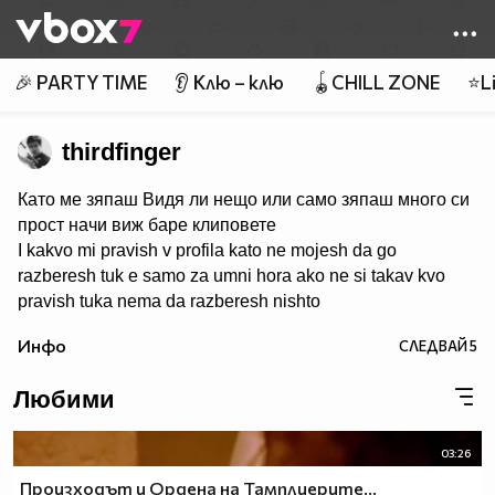
Member of
👾
🎉 PARTY TIME
👂 Клю – клю
🪀CHILL ZONE
⭐Li
thirdfinger
Като ме зяпаш Видя ли нещо или само зяпаш много си
прост начи виж баре клиповете
I kakvo mi pravish v profila kato ne mojesh da go
razberesh tuk e samo za umni hora ako ne si takav kvo
pravish tuka nema da razberesh nishto
Инфо
СЛЕДВАЙ
5
Любими
03:26
Произходът и Ордена на Тамплиерите...