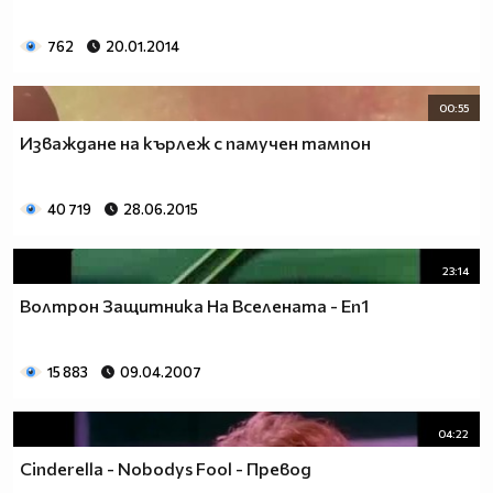
762
20.01.2014
00:55
Изваждане на кърлеж с памучен тампон
40 719
28.06.2015
23:14
Волтрон Защитника На Вселената - Еп1
15 883
09.04.2007
04:22
Cinderella - Nobodys Fool - Превод