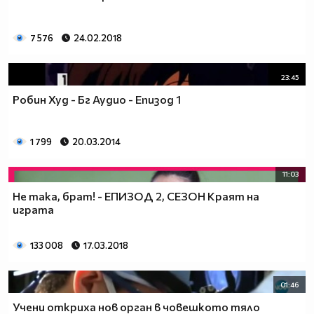
7 576
24.02.2018
23:45
Робин Худ - Бг Аудио - Епизод 1
1 799
20.03.2014
11:03
Не така, брат! - ЕПИЗОД 2, СЕЗОН Краят на
играта
133 008
17.03.2018
01:46
Учени откриха нов орган в човешкото тяло