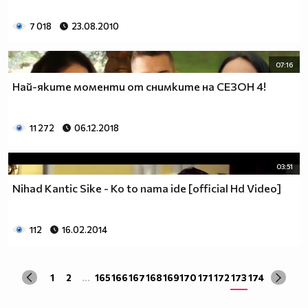
7 018
23.08.2010
07:16
Най-яките моменти от снимките на СЕЗОН 4!
11 272
06.12.2018
03:51
Nihad Kantic Sike - Ko to nama ide [official Hd Video]
112
16.02.2014
1
2
...
165
166
167
168
169
170
171
172
173
174