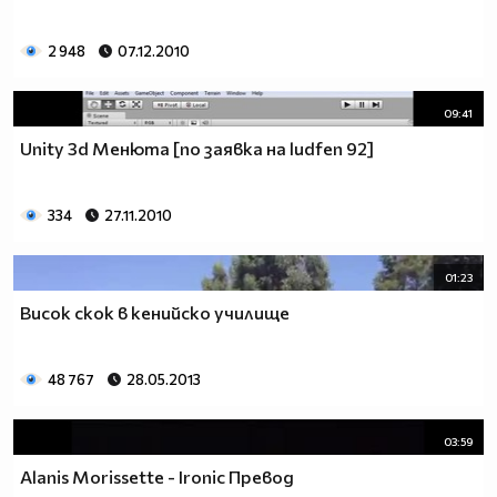
2 948
07.12.2010
09:41
Unity 3d Менюта [по заявка на ludfen 92]
334
27.11.2010
01:23
Висок скок в кенийско училище
48 767
28.05.2013
03:59
Alanis Morissette - Ironic Превод