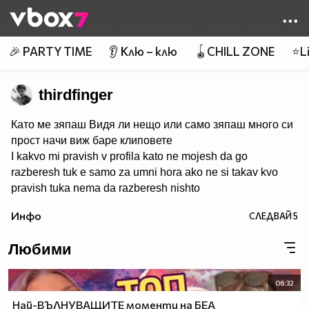
Member of
👾
🎉 PARTY TIME
👂 Клю – клю
🪀CHILL ZONE
⭐Li
thirdfinger
Като ме зяпаш Видя ли нещо или само зяпаш много си
прост начи виж баре клиповете
I kakvo mi pravish v profila kato ne mojesh da go
razberesh tuk e samo za umni hora ako ne si takav kvo
pravish tuka nema da razberesh nishto
Инфо
СЛЕДВАЙ
5
Любими
06:32
Най-ВЪЛНУВАЩИТЕ моменти на БЕА