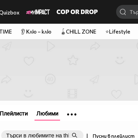
Quizbox
 TIME
👂 Клю – клю
🪀CHILL ZONE
⭐Lifestyle
Плейлисти
Любими
|
Пусни в плейлист