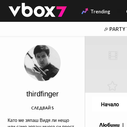
Member of
👾
Trending
🎉 PARTY
thirdfinger
Начало
СЛЕДВАЙ
5
Като ме зяпаш Видя ли нещо
Любими
|
или само зяпаш много си прост