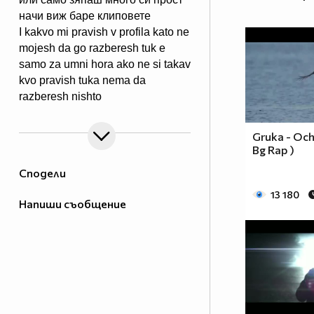
начи виж баре клиповете
I kakvo mi pravish v profila kato ne
mojesh da go razberesh tuk e
samo za umni hora ako ne si takav
kvo pravish tuka nema da
razberesh nishto
Gruka - Och
Bg Rap )
Сподели
13 180
Напиши съобщение