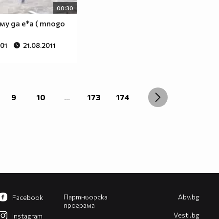
00:30
му да е*а ( mnogo
501
21.08.2011
9
10
...
173
174
Партньорска
Abv.bg
Facebook
програма
Vesti.bg
Instagram