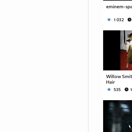
eminem-sp
1 032
Willow Smit
Hair
535