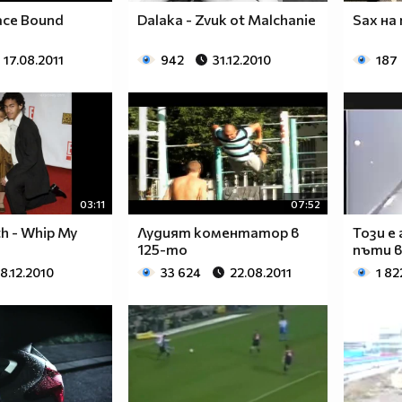
ace Bound
Dalaka - Zvuk ot Malchanie
Sax на
17.08.2011
942
31.12.2010
187
03:11
07:52
h - Whip My
Лудият коментатор в
Този е
125-то
пъти в 
18.12.2010
33 624
22.08.2011
1 82