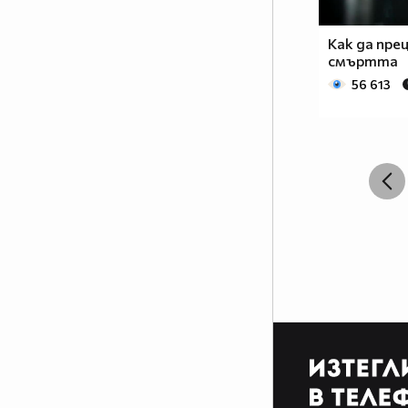
Как да пре
смъртта
56 613