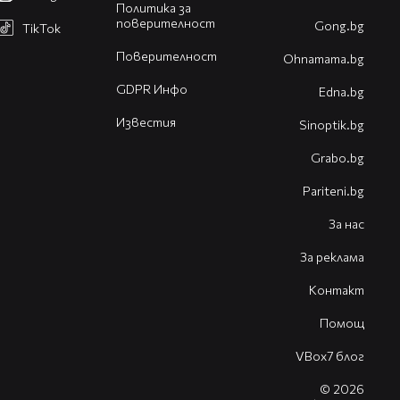
Политика за
поверителност
Gong.bg
TikTok
Поверителност
Оhnamama.bg
GDPR Инфо
Edna.bg
Известия
Sinoptik.bg
Grabo.bg
Pariteni.bg
За нас
За реклама
Контакт
Помощ
VBox7 блог
© 2026