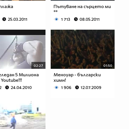
 плажа
Пътуване на сърцето ми
**
25.03.2011
1 713
08.05.2011
02:27
01:50
 гледан 5 Милиона
Меноуар - български
Youtube!!!
химн!
2
24.04.2010
1 906
12.07.2009