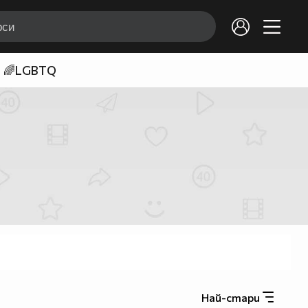
🌈LGBTQ
Най-стари