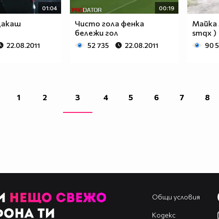
01:04
00:19
цакаш
Чисто гола фенка
Майка 
бележи гол
smqx )
22.08.2011
52 735
22.08.2011
90 
1
2
3
4
5
6
7
8
Общи условия
Кодекс