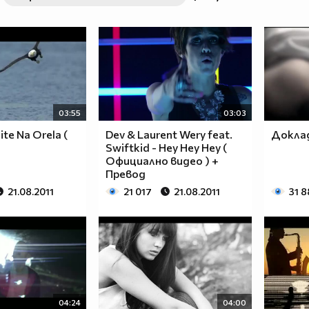
03:55
03:03
ite Na Orela (
Dev & Laurent Wery feat.
Доклад
Swiftkid - Hey Hey Hey (
Официално видео ) +
Превод
21.08.2011
21 017
21.08.2011
31 8
04:24
04:00