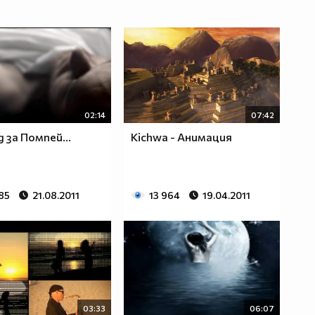
02:14
07:42
 за Помпей...
Kichwa - Анимация
85
21.08.2011
13 964
19.04.2011
03:33
06:07