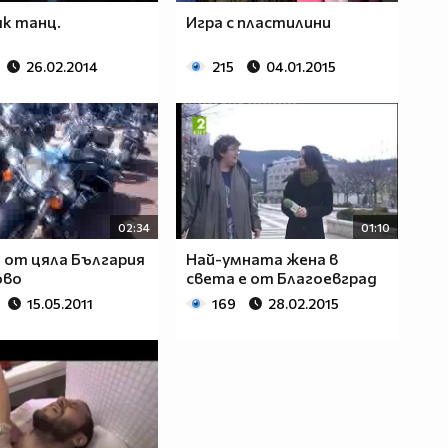
як танц.
Игра с пластилини
26.02.2014
215
04.01.2015
02:34
01:10
 от цяла България
Най-умната жена в
ово
света е от Благоевград
15.05.2011
169
28.02.2015