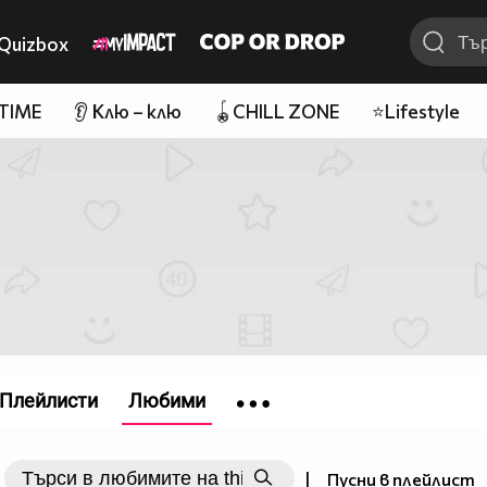
Quizbox
 TIME
👂 Клю – клю
🪀CHILL ZONE
⭐Lifestyle
Плейлисти
Любими
|
Пусни в плейлист