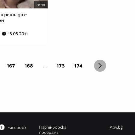
01:18
и реши да е
ен
13.05.2011
167
168
...
173
174
Партньорска
Abv.bg
Facebook
програма