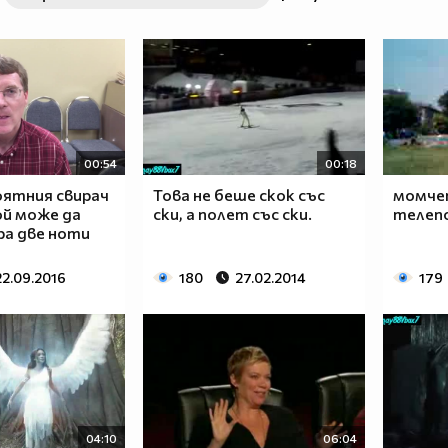
00:54
00:18
оятния свирач
Това не беше скок със
момче
Той може да
ски, а полет със ски.
телеп
ра две ноти
22.09.2016
180
27.02.2014
179
04:10
06:04