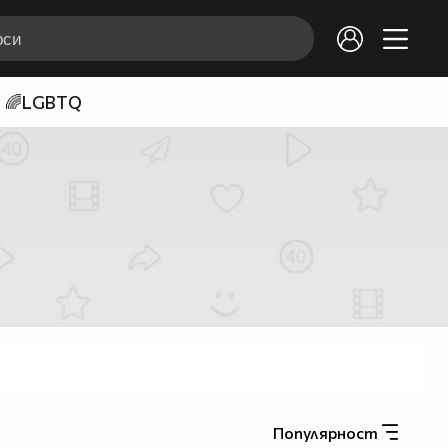
🌈LGBTQ
Популярност