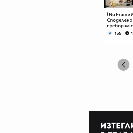
! No Frame 
Споделено 
преборим с
165
1