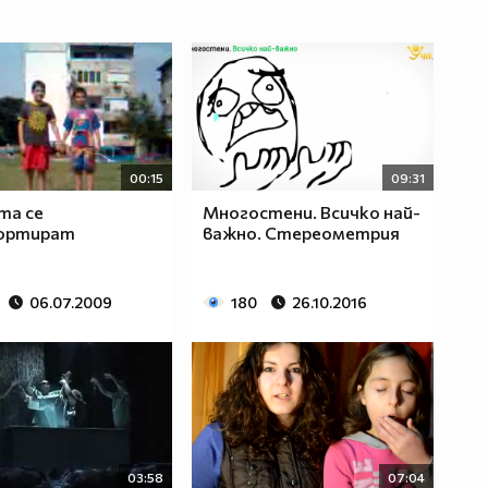
00:15
09:31
та се
Многостени. Всичко най-
ортират
важно. Стереометрия
06.07.2009
180
26.10.2016
03:58
07:04