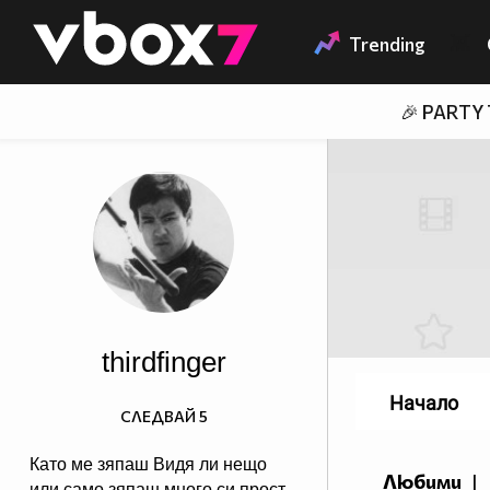
Member of
👾
Trending
🎉 PARTY
thirdfinger
Начало
СЛЕДВАЙ
5
Като ме зяпаш Видя ли нещо
Любими
|
или само зяпаш много си прост