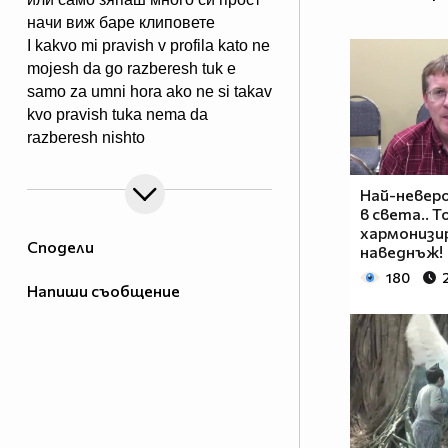
начи виж баре клиповете
I kakvo mi pravish v profila kato ne
mojesh da go razberesh tuk e
samo za umni hora ako ne si takav
kvo pravish tuka nema da
razberesh nishto
Най-невер
в света.. 
хармонизи
Сподели
наведнъж!
180
Напиши съобщение