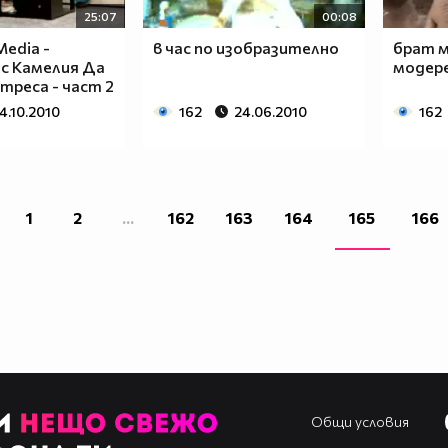
25:07
00:08
Media -
в час по изобразително
брат м
с Камелия Да
модер
треса - част 2
4.10.2010
162
24.06.2010
162
1
2
...
162
163
164
165
166
Общи условия