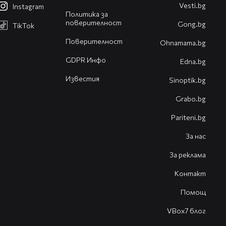
Vesti.bg
Instagram
Политика за
поверителност
Gong.bg
TikTok
Поверителност
Оhnamama.bg
GDPR Инфо
Edna.bg
Известия
Sinoptik.bg
Grabo.bg
Pariteni.bg
За нас
За реклама
Контакт
Помощ
VBox7 блог