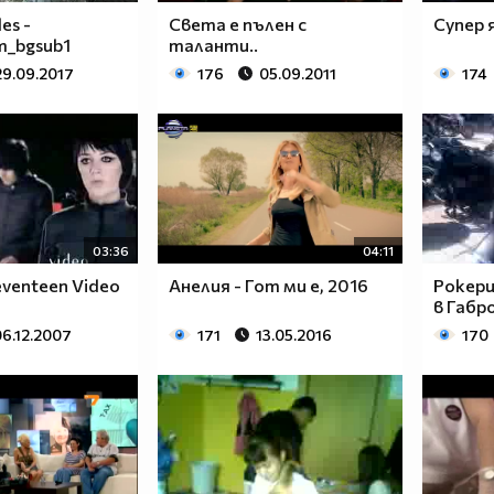
es -
Света е пълен с
Супер 
m_bgsub1
таланти..
29.09.2017
176
05.09.2011
174
03:36
04:11
eventeen Video
Анелия - Гот ми е, 2016
Рокери
в Габр
06.12.2007
171
13.05.2016
170