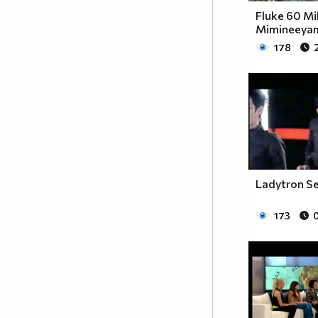
Fluke 60 Mil
Mimineeya
178
Ladytron S
173