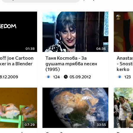
01:38
04:36
!!! Joe Cartoon
Таня Костова - За
Anastas
ker in a Blender
душата трябва песен
- Snost
(1995)
kerko
8.12.2009
124
05.09.2012
123
07:29
33:55