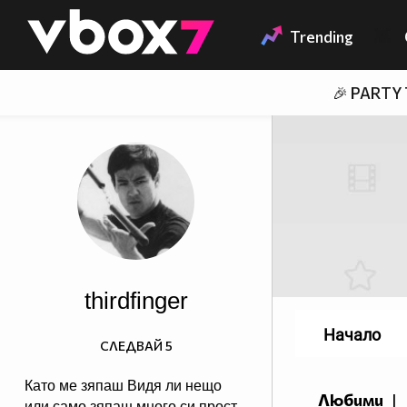
Member of
👾
Trending
🎉 PARTY
thirdfinger
Начало
СЛЕДВАЙ
5
Като ме зяпаш Видя ли нещо
Любими
|
или само зяпаш много си прост