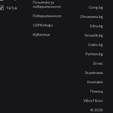
Политика за
поверителност
Gong.bg
TikTok
Поверителност
Оhnamama.bg
GDPR Инфо
Edna.bg
Известия
Sinoptik.bg
Grabo.bg
Pariteni.bg
За нас
За реклама
Контакт
Помощ
VBox7 блог
© 2026