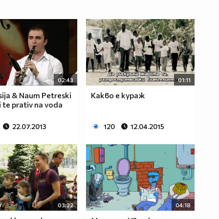
02:43
01:11
ija & Naum Petreski
Какво е кураж
i te prativ na voda
22.07.2013
120
12.04.2015
03:22
04:18