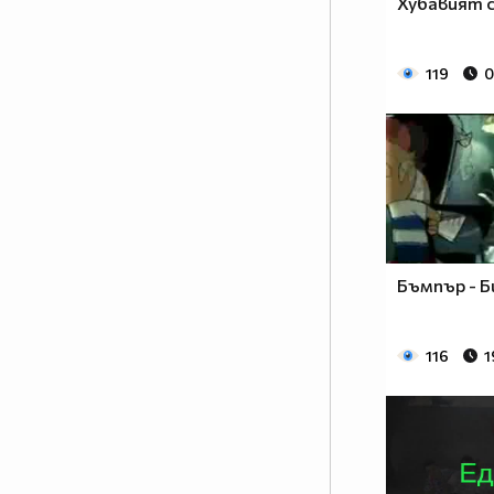
Хубавият с
119
0
Бъмпър - Б
116
1