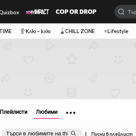
Quizbox
 TIME
👂 Клю – клю
🪀CHILL ZONE
⭐Lifestyle
Плейлисти
Любими
|
Пусни в плейлист