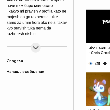
начи виж баре клиповете
I kakvo mi pravish v profila kato ne
mojesh da go razberesh tuk e
samo za umni hora ako ne si takav
kvo pravish tuka nema da
razberesh nishto
Яко Смешно
- Chris Croc
Сподели
125
1
Напиши съобщение