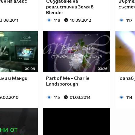
ън на алекс
Създаване на
Върте
реалистичнa Земя в
състе
Blender
3.08.2011
118
10.09.2012
117
00:09
03:26
или и Манди
Part of Me - Charlie
ioana6
Landsborough
9.02.2010
115
01.03.2014
114