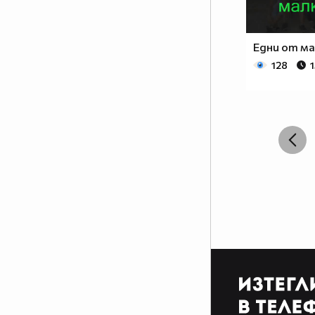
Едни от ма
128
1