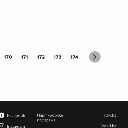
170
171
172
173
174
Партньорска
Abv.bg
Facebook
програма
Vesti.bg
Instagram