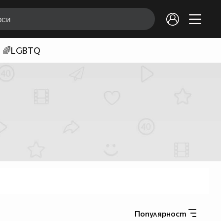
🌈LGBTQ
Популярност