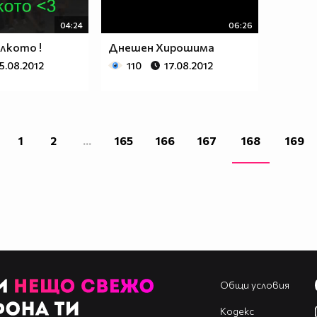
04:24
06:26
лкото !
Днешен Хирошима
5.08.2012
110
17.08.2012
1
2
...
165
166
167
168
169
Общи условия
Кодекс