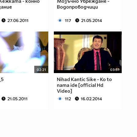
лежката - конно
Мозъчно Увреждане -
зание
Водопроводчици
27.06.2011
117
21.05.2014
02:21
03:51
_5
Nihad Kantic Sike - Ko to
nama ide [official Hd
Video]
21.05.2011
112
16.02.2014