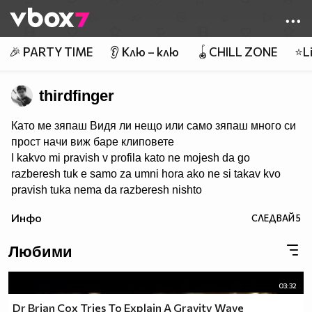
Member of
👾
🎉 PARTY TIME
👂 Клю – клю
🪀CHILL ZONE
⭐Li
thirdfinger
Като ме зяпаш Видя ли нещо или само зяпаш много си
прост начи виж баре клиповете
I kakvo mi pravish v profila kato ne mojesh da go
razberesh tuk e samo za umni hora ako ne si takav kvo
pravish tuka nema da razberesh nishto
Инфо
СЛЕДВАЙ
5
Любими
03:32
Dr Brian Cox Tries To Explain A Gravity Wave