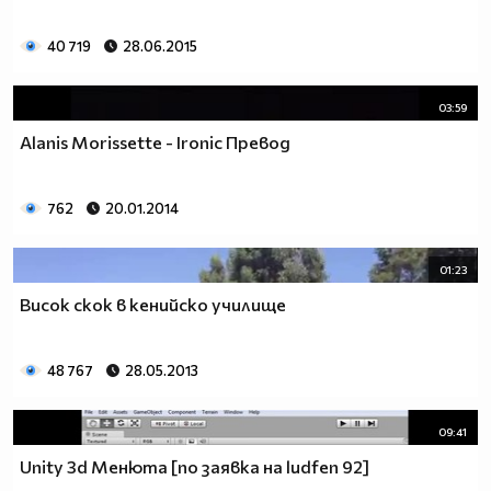
40 719
28.06.2015
03:59
Alanis Morissette - Ironic Превод
762
20.01.2014
01:23
Висок скок в кенийско училище
48 767
28.05.2013
09:41
Unity 3d Менюта [по заявка на ludfen 92]