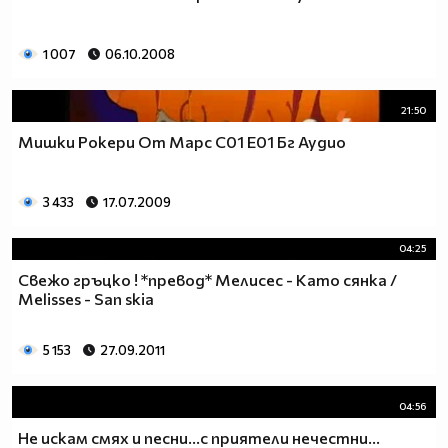
1 007
06.10.2008
21:50
Мишки Рокери От Марс С01 Е01 Бг Аудио
3 433
17.07.2009
04:25
Свежо гръцко ! *превод* Мелисес - Като сянка /
Melisses - San skia
5 153
27.09.2011
04:56
Не искам смях и песни...с приятели нечестни...