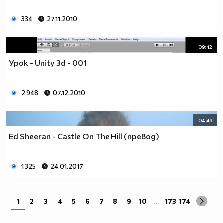
334
27.11.2010
09:42
Урок - Unity 3d - 001
2 948
07.12.2010
04:49
Ed Sheeran - Castle On The Hill (превод)
1 325
24.01.2017
1
2
3
4
5
6
7
8
9
10
...
173
174