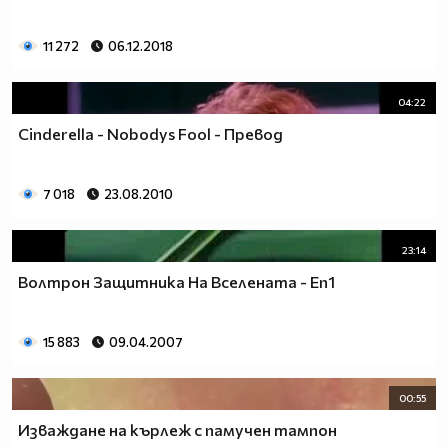
11 272
06.12.2018
04:22
Cinderella - Nobodys Fool - Превод
7 018
23.08.2010
23:14
Волтрон Защитника На Вселената - Еп1
15 883
09.04.2007
00:55
Изваждане на кърлеж с памучен тампон