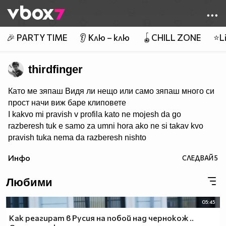
Member of
👾
🎉 PARTY TIME
👂 Клю – клю
🪀CHILL ZONE
⭐Li
thirdfinger
Като ме зяпаш Видя ли нещо или само зяпаш много си
прост начи виж баре клиповете
I kakvo mi pravish v profila kato ne mojesh da go
razberesh tuk e samo za umni hora ako ne si takav kvo
pravish tuka nema da razberesh nishto
Инфо
СЛЕДВАЙ
5
Любими
05:45
Как реагират в Русия на побой над чернокож ..