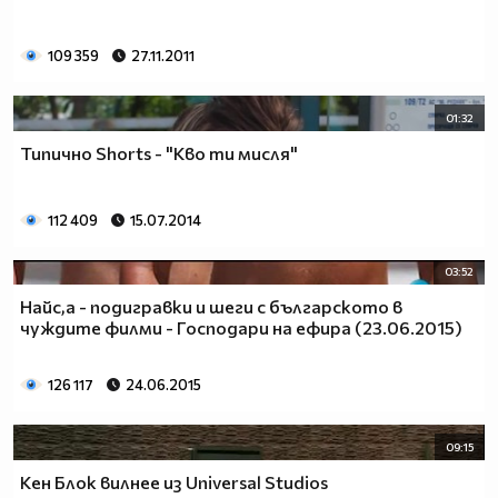
109 359
27.11.2011
01:32
Типично Shorts - "Кво ти мисля"
112 409
15.07.2014
03:52
Найс,а - подигравки и шеги с българското в
чуждите филми - Господари на ефира (23.06.2015)
126 117
24.06.2015
09:15
Кен Блок вилнее из Universal Studios