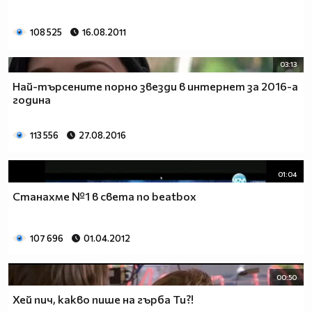
108 525
16.08.2011
03:13
Най-търсените порно звезди в интернет за 2016-а
година
113 556
27.08.2016
01:04
Станахме №1 в света по beatbox
107 696
01.04.2012
00:50
Хей пич, какво пише на гърба Ти?!