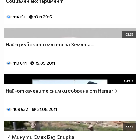
Социален експеримент
114 161
13.11.2015
03:35
Най-дълбокото място на Земята...
110 641
15.09.2011
04:06
Най-откачените снимки събрани от Нета ; )
109 632
21.08.2011
14:17
14 Минути Смях Без Спирка