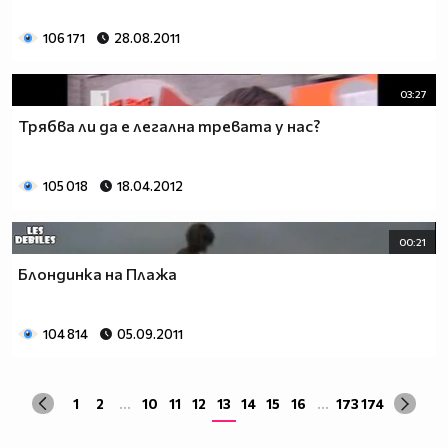
106 171
28.08.2011
03:27
Трябва ли да е легална тревата у нас?
105 018
18.04.2012
00:21
Блондинка на Плажа
104 814
05.09.2011
1
2
...
10
11
12
13
14
15
16
...
173
174