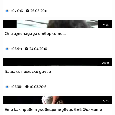
107 016
26.08.2011
01:04
Опа изненада за отворкото...
106 911
24.04.2010
00:32
Баща си помисли друго
106 381
10.03.2013
01:24
Ето как правят зловещите звуци във Филмите