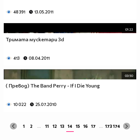
48 391
13.05.2011
01:22
Тримата мускетари 3d
413
08.04.2011
03:50
( Превод) The Band Perry - If I Die Young
10 022
25.07.2010
1
2
...
11
12
13
14
15
16
17
...
173
174