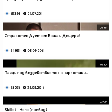
18 346
27.07.2011
03:48
Страхотен Дует от Баща и Дъщеря!
54 981
08.09.2011
01:50
Паяци под въздействието на наркотици..
55 031
24.09.2011
03:09
Skillet - Hero (превод)