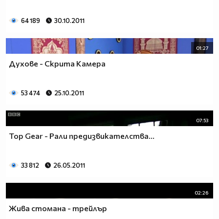
64 189
30.10.2011
01:27
Духове - Скрита Камера
53 474
25.10.2011
07:53
Top Gear - Рали предизвикателства...
33 812
26.05.2011
02:26
Жива стомана - трейлър