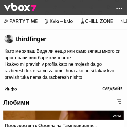
Member of
👾
🎉 PARTY TIME
👂 Клю – клю
🪀CHILL ZONE
⭐Li
thirdfinger
Като ме зяпаш Видя ли нещо или само зяпаш много си
прост начи виж баре клиповете
I kakvo mi pravish v profila kato ne mojesh da go
razberesh tuk e samo za umni hora ako ne si takav kvo
pravish tuka nema da razberesh nishto
Инфо
СЛЕДВАЙ
5
Любими
03:26
Произходът и Ордена на Тамплиерите...