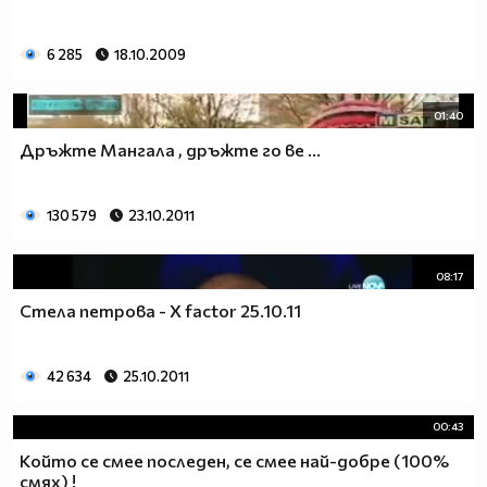
6 285
18.10.2009
01:40
Дръжте Мангала , дръжте го ве ...
130 579
23.10.2011
08:17
Стела петрова - X factor 25.10.11
42 634
25.10.2011
00:43
Който се смее последен, се смее най-добре (100%
смях) !