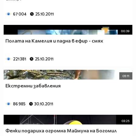
67 004
25.10.2011
00:39
Полата на Камелия и падна в ефир - смях
221 381
25.10.2011
05:11
Екстремни забавления
86 985
30.10.2011
03:25
Фенки подариха огромна Маймуна на Богомил