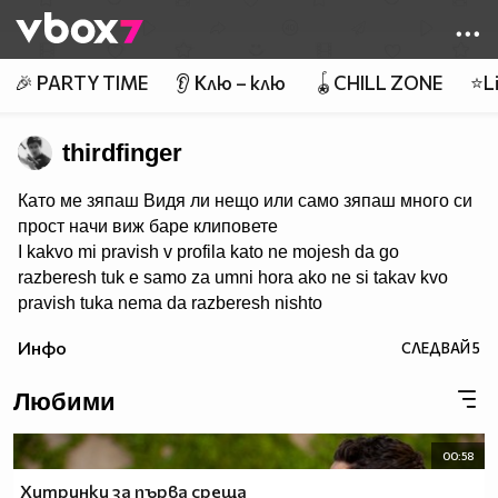
Member of
👾
🎉 PARTY TIME
👂 Клю – клю
🪀CHILL ZONE
⭐Li
thirdfinger
Като ме зяпаш Видя ли нещо или само зяпаш много си
прост начи виж баре клиповете
I kakvo mi pravish v profila kato ne mojesh da go
razberesh tuk e samo za umni hora ako ne si takav kvo
pravish tuka nema da razberesh nishto
Инфо
СЛЕДВАЙ
5
Любими
00:58
Хитринки за първа среща