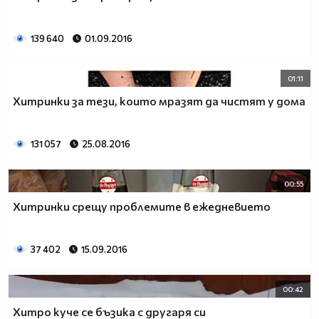
139 640
01.09.2016
01:11
Хитринки за тези, които мразят да чистят у дома
131 057
25.08.2016
00:55
Хитринки срещу проблемите в ежедневието
37 402
15.09.2016
00:42
Хитро куче се бъзика с другаря си