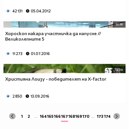
42 131
05.04.2012
12:36
Хороскоп накара участничка да напусне //
Великолепните 5
11 273
01.07.2016
04:28
Християна Лоизу - победителят на X-factor
2 850
13.09.2016
1
2
...
164
165
166
167
168
169
170
...
173
174