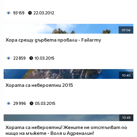
93 159
22.03.2012
07:04
Хора срещу дървета провали - Failarmy
22 859
10.03.2015
10:40
Хората са невероятни 2015
29 996
05.03.2015
10:49
Хората са невероятни! Жените не отстъпват по
нищо на мъжете - Воля и Адреналин!