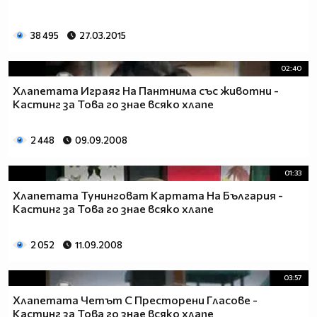
38 495
27.03.2015
02:40
Хлапетата Играяг На Пантнима със животни -
Кастинг за Това го знае всяко хлапе
2 448
09.09.2008
01:33
Хлапетата Тунинговат Картата На България -
Кастинг за Това го знае всяко хлапе
2 052
11.09.2008
03:57
Хлапетата Четът С Престорени Гласове -
Кастинг за Това го знае всяко хлапе