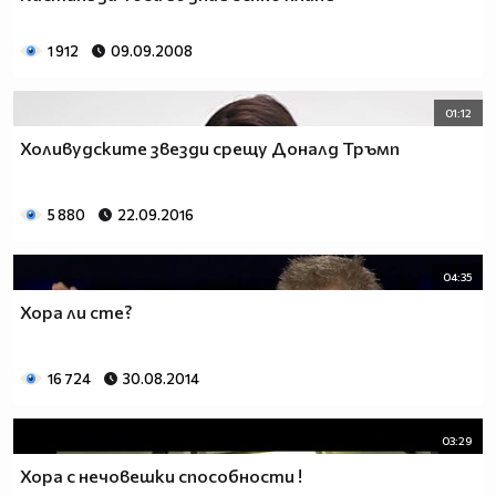
1 912
09.09.2008
01:12
Холивудските звезди срещу Доналд Тръмп
5 880
22.09.2016
04:35
Хора ли сте?
16 724
30.08.2014
03:29
Хора с нечовешки способности !