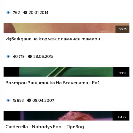
762
20.01.2014
00:55
Изваждане на кърлеж с памучен тампон
40 719
28.06.2015
23:14
Волтрон Защитника На Вселената - Еп1
15 883
09.04.2007
04:22
Cinderella - Nobodys Fool - Превод