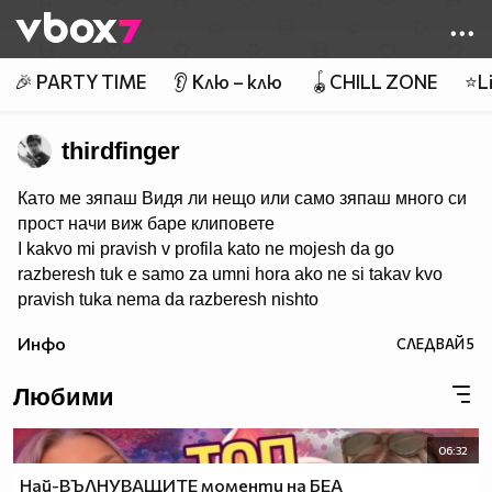
Member of
👾
🎉 PARTY TIME
👂 Клю – клю
🪀CHILL ZONE
⭐Li
thirdfinger
Като ме зяпаш Видя ли нещо или само зяпаш много си
прост начи виж баре клиповете
I kakvo mi pravish v profila kato ne mojesh da go
razberesh tuk e samo za umni hora ako ne si takav kvo
pravish tuka nema da razberesh nishto
Инфо
СЛЕДВАЙ
5
Любими
06:32
Най-ВЪЛНУВАЩИТЕ моменти на БЕА