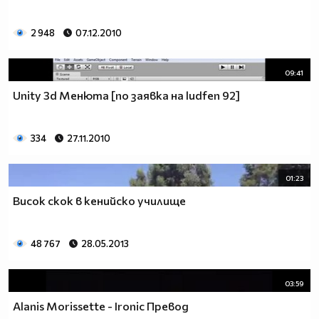
2 948
07.12.2010
09:41
Unity 3d Менюта [по заявка на ludfen 92]
334
27.11.2010
01:23
Висок скок в кенийско училище
48 767
28.05.2013
03:59
Alanis Morissette - Ironic Превод