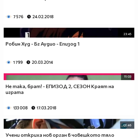
7 576
24.02.2018
23:45
Робин Худ - Бг Аудио - Епизод 1
1 799
20.03.2014
11:03
Не така, брат! - ЕПИЗОД 2, СЕЗОН Краят на
играта
133 008
17.03.2018
01:46
Учени откриха нов орган в човешкото тяло