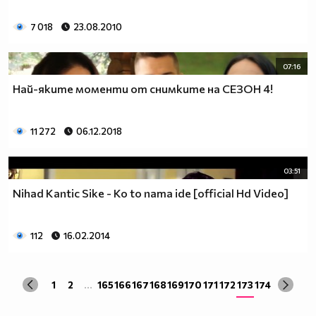
7 018
23.08.2010
07:16
Най-яките моменти от снимките на СЕЗОН 4!
11 272
06.12.2018
03:51
Nihad Kantic Sike - Ko to nama ide [official Hd Video]
112
16.02.2014
1
2
...
165
166
167
168
169
170
171
172
173
174