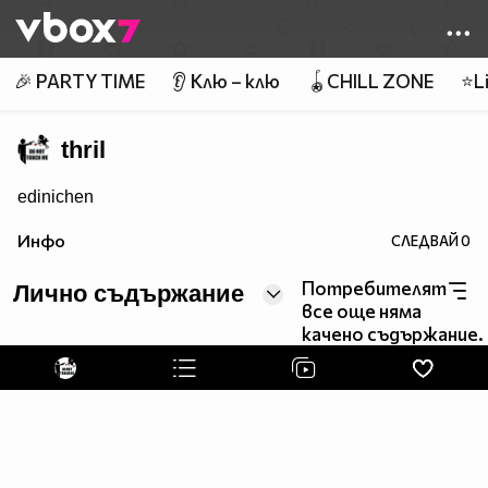
Member of
👾
🎉 PARTY TIME
👂 Клю – клю
🪀CHILL ZONE
⭐Li
thril
edinichen
Инфо
СЛЕДВАЙ
0
Потребителят
Лично съдържание
все още няма
качено съдържание.