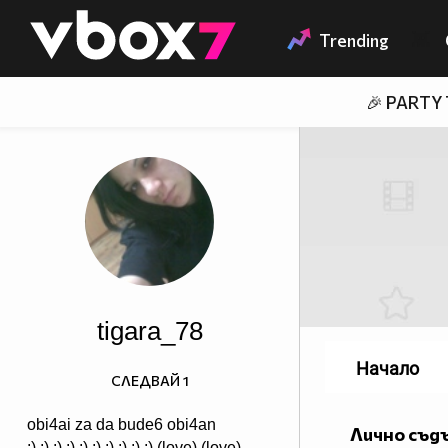
Member of
👾
Trending
🎉 PARTY
tigara_78
Начало
СЛЕДВАЙ
1
obi4ai za da bude6 obi4an
Лично съд
:) :) :) :) :) :) :) :) :) :) (love) (love)