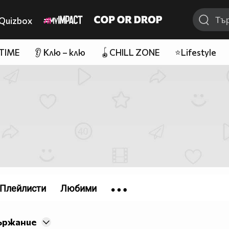
Quizbox
 TIME
👂 Клю – клю
🪀CHILL ZONE
⭐Lifestyle
Плейлисти
Любими
ържание