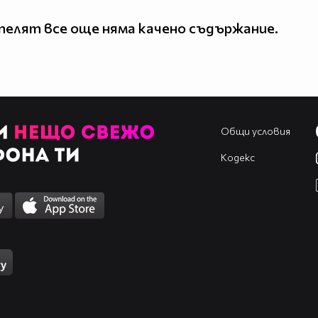
елят все още няма качено съдържание.
Общи условия
Кодекс