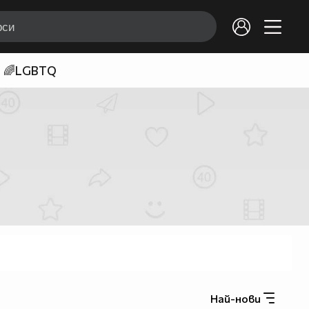
🌈LGBTQ
Най-нови