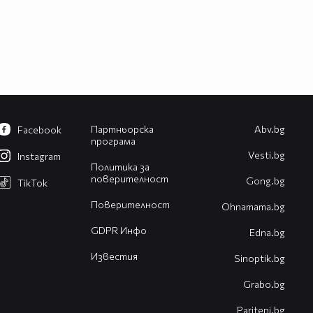
Партньорска
Abv.bg
Facebook
програма
Vesti.bg
Instagram
Политика за
поверителност
Gong.bg
TikTok
Поверителност
Оhnamama.bg
GDPR Инфо
Edna.bg
Известия
Sinoptik.bg
Grabo.bg
Pariteni.bg