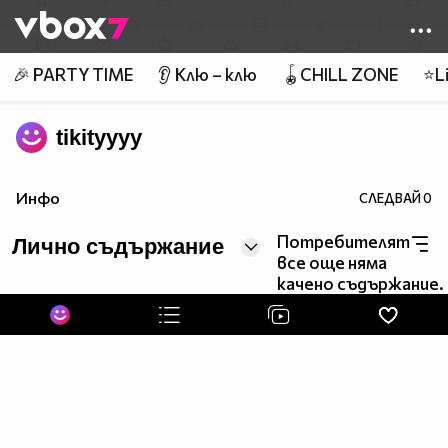
Member of
👾
🎉 PARTY TIME
👂 Клю – клю
🪀CHILL ZONE
⭐Li
tikityyyy
Инфо
СЛЕДВАЙ
0
Потребителят
Лично съдържание
все още няма
качено съдържание.