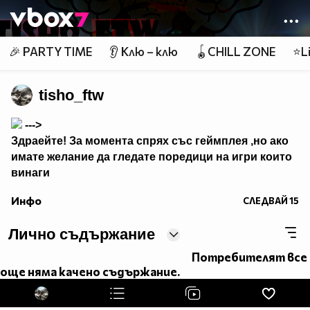
Member of
👾
🎉 PARTY TIME
👂 Клю – клю
🪀CHILL ZONE
⭐Li
tisho_ftw
--->
Здраейте! За момента спрях със геймплея ,но ако
имате желание да гледате поредици на игри които
винаги
са били класики няма проблем само пишете на
Инфо
СЛЕДВАЙ
15
лично ако искате да се завърна !!! :)
Лично съдържание
Потребителят все
още няма качено съдържание.