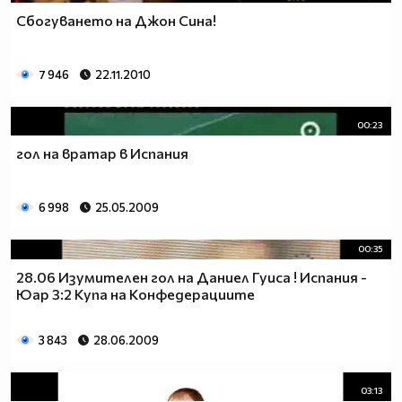
Сбогуването на Джон Сина!
7 946
22.11.2010
00:23
гол на вратар в Испания
6 998
25.05.2009
00:35
28.06 Изумителен гол на Даниел Гуиса ! Испания -
Юар 3:2 Купа на Конфедерациите
3 843
28.06.2009
03:13