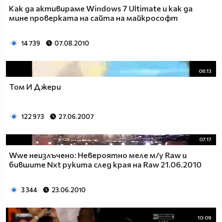
Как да активираме Windows 7 Ultimate и как да
мине проверката на сайта на майкрософт
14 739
07.08.2010
06:13
Том И Джери
122 973
27.06.2007
07:17
Wwe неизлъчено: Невероятно меле м/у Raw и
бившите Nxt рукита след края на Raw 21.06.2010
3 344
23.06.2010
10:09