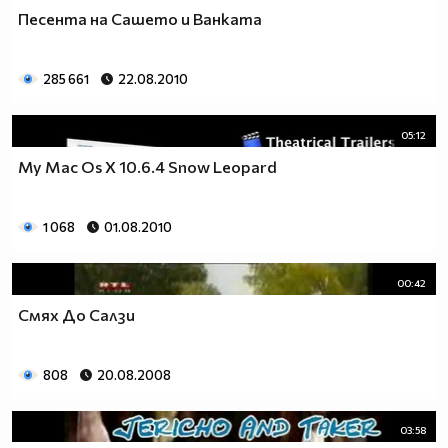
Песента на Сашето и Ванката
285 661
22.08.2010
05:12
My Mac Os X 10.6.4 Snow Leopard
1 068
01.08.2010
00:42
Смях До Салзи
808
20.08.2008
03:58