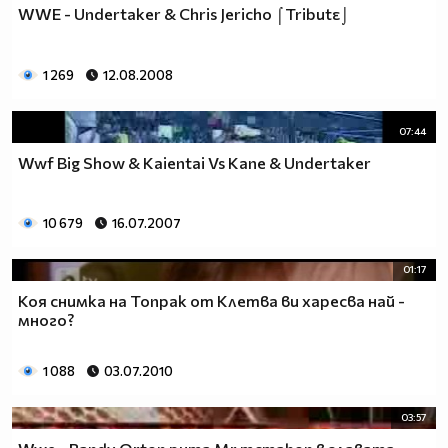
WWE - Undertaker & Chris Jericho ⌠Tributε⌡
1 269
12.08.2008
07:44
Wwf Big Show & Kaientai Vs Kane & Undertaker
10 679
16.07.2007
01:17
Коя снимка на Топрак от Клетва ви харесва най -
много?
1 088
03.07.2010
03:57