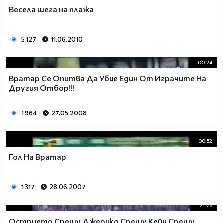
Весела шега на плажа
5 127
11.06.2010
00:24
Вратар Се Опитва Да Убие Един От Играчите На
Другия Отбор!!!
1 964
27.05.2008
00:52
Гол На Вратар
1 317
28.06.2007
21:26
Острието Срещу Джерико Срещу Кейн Срещу