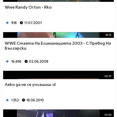
Wwe Randy Orton - Rko
918
17.07.2007
36:15
WWE Стаята На Елиминацията 2003 - С Превод На
Български
16 496
02.06.2008
02:37
Леко да не се уплашиш :d
1 352
18.06.2010
10:03