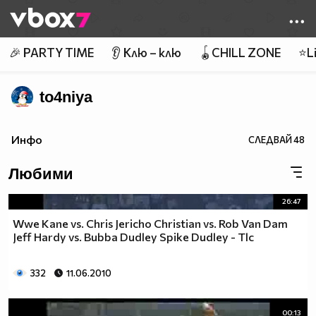
Member of
👾
🎉 PARTY TIME
👂 Клю – клю
🪀CHILL ZONE
⭐Li
to4niya
Инфо
СЛЕДВАЙ
48
Любими
26:47
Wwe Kane vs. Chris Jericho Christian vs. Rob Van Dam
Jeff Hardy vs. Bubba Dudley Spike Dudley - Tlc
332
11.06.2010
00:13