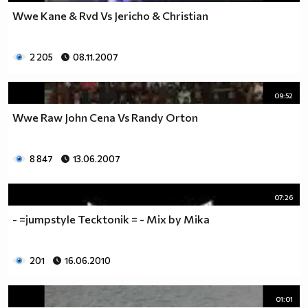
Wwe Kane & Rvd Vs Jericho & Christian
2 205
08.11.2007
09:52
Wwe Raw John Cena Vs Randy Orton
8 847
13.06.2007
07:26
- =jumpstyle Tecktonik = - Mix by Mika
201
16.06.2010
01:01