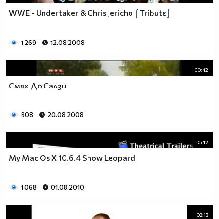
WWE - Undertaker & Chris Jericho ⌠Tributε⌡
1 269
12.08.2008
00:42
Смях До Салзи
808
20.08.2008
05:12
My Mac Os X 10.6.4 Snow Leopard
1 068
01.08.2010
03:13