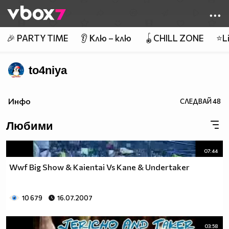
Member of
👾
🎉 PARTY TIME
👂 Клю – клю
🪀CHILL ZONE
⭐Li
to4niya
Инфо
СЛЕДВАЙ
48
Любими
07:44
Wwf Big Show & Kaientai Vs Kane & Undertaker
10 679
16.07.2007
03:58