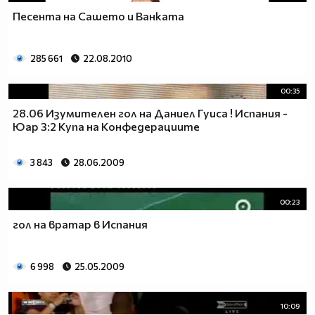
Песента на Сашето и Ванката
285 661
22.08.2010
00:35
28.06 Изумителен гол на Даниел Гуиса ! Испания -
Юар 3:2 Купа на Конфедерациите
3 843
28.06.2009
00:23
гол на вратар в Испания
6 998
25.05.2009
10:09