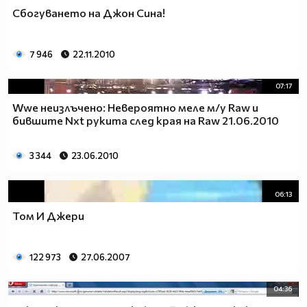
Сбогуването на Джон Сина!
7 946
22.11.2010
07:17
Wwe неизлъчено: Невероятно меле м/у Raw и
бившите Nxt рукита след края на Raw 21.06.2010
3 344
23.06.2010
06:13
Том И Джери
122 973
27.06.2007
04:36