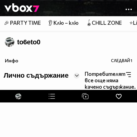
Member of
👾
🎉 PARTY TIME
👂 Клю – клю
🪀CHILL ZONE
⭐Li
to6eto0
Инфо
СЛЕДВАЙ
1
Потребителят
Лично съдържание
все още няма
качено съдържание.