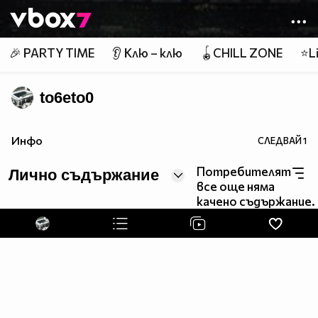
Member of
👾
🎉 PARTY TIME
👂 Клю – клю
🪀CHILL ZONE
⭐Li
to6eto0
Инфо
СЛЕДВАЙ
1
Потребителят
Лично съдържание
все още няма
качено съдържание.