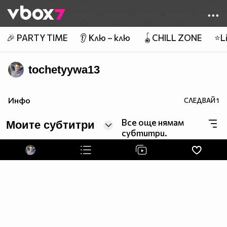
Member of
👾
🎉 PARTY TIME
👂 Клю – клю
🪀CHILL ZONE
⭐Li
tochetyywa13
Инфо
СЛЕДВАЙ
1
Все още нямам
Моите субтитри
субтитри.