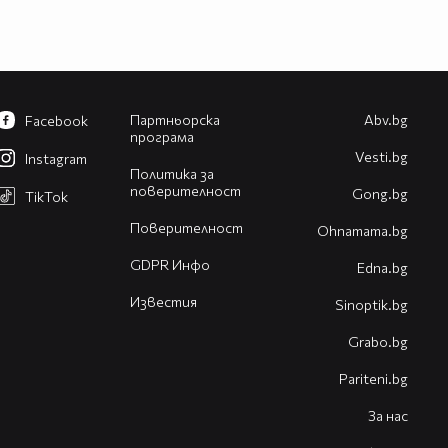
Партньорска
Abv.bg
Facebook
програма
Vesti.bg
Instagram
Политика за
поверителност
Gong.bg
TikTok
Поверителност
Оhnamama.bg
GDPR Инфо
Edna.bg
Известия
Sinoptik.bg
Grabo.bg
Pariteni.bg
За нас