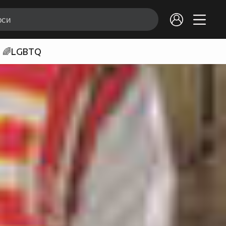
🌈LGBTQ