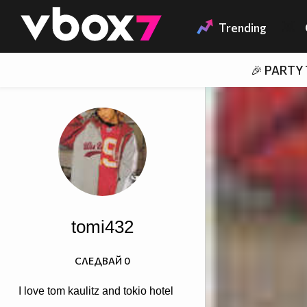
Member of
👾
Trending
🎉 PARTY
tomi432
СЛЕДВАЙ
0
I love tom kaulitz and tokio hotel