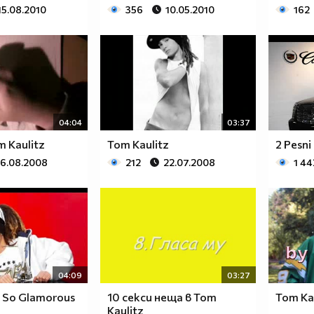
15.08.2010
356
10.05.2010
162
04:04
03:37
 Kaulitz
Tom Kaulitz
2 Pesni
16.08.2008
212
22.07.2008
1 44
04:09
03:27
z So Glamorous
10 секси неща в Tom
Tom Ka
Kaulitz