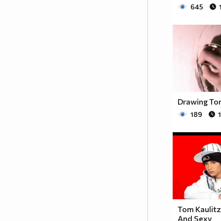
645
Drawing Tom
189
Tom Kaulit
And Sexy