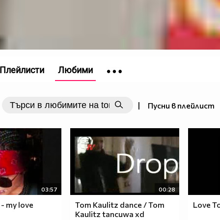
Плейлисти
Любими
|
Пусни в плейлист
03:57
00:28
 - my love
Tom Kaulitz dance / Tom
Love T
Kaulitz tancuwa xd