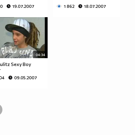
70
19.07.2007
1 862
18.07.2007
04:34
ulitz Sexy Boy
r
504
09.05.2007