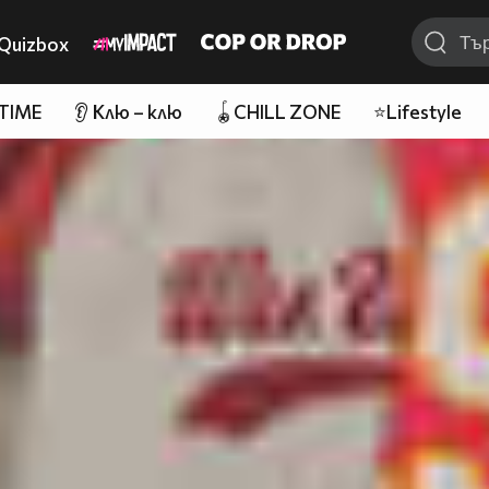
Quizbox
 TIME
👂 Клю – клю
🪀CHILL ZONE
⭐Lifestyle