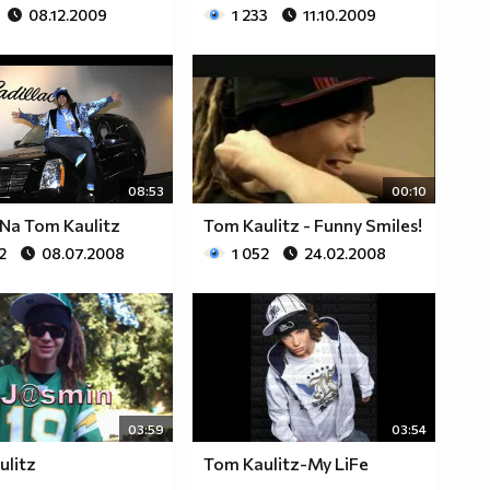
08.12.2009
1 233
11.10.2009
08:53
00:10
 Na Tom Kaulitz
Tom Kaulitz - Funny Smiles!
2
08.07.2008
1 052
24.02.2008
03:59
03:54
ulitz
Tom Kaulitz-My LiFe