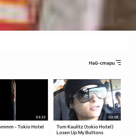
Най-стари
03:33
03:38
ommm - Tokio Hotel
Tom Kaulitz (tokio Hotel)
Losen Up My Buttons