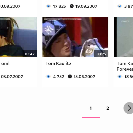
30.09.2007
17 825
19.09.2007
3 8
03:47
03:25
 Tom!
Tom Kaulitz
Tom Ka
Foreve
03.07.2007
4 752
15.06.2007
18 
1
2