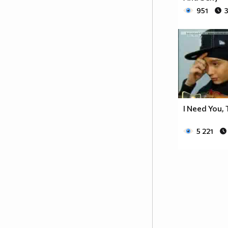
951
I Need You,
5 221