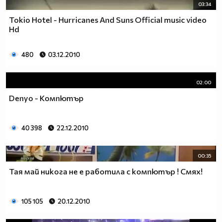
03:34
Tokio Hotel - Hurricanes And Suns Official music video
Hd
480
03.12.2010
02:00
Denyo - Компютър
40 398
22.12.2010
00:35
Тая май никога не е работила с компютър ! Смях!
105 105
20.12.2010