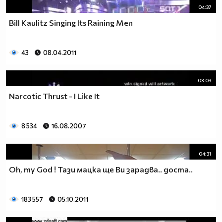
04:37
Bill Kaulitz Singing Its Raining Men
43
08.04.2011
03:03
Narcotic Thrust - I Like It
8 534
16.08.2007
04:31
Oh, my God ! Тази мацка ще Ви зарадва.. доста..
183 557
05.10.2011