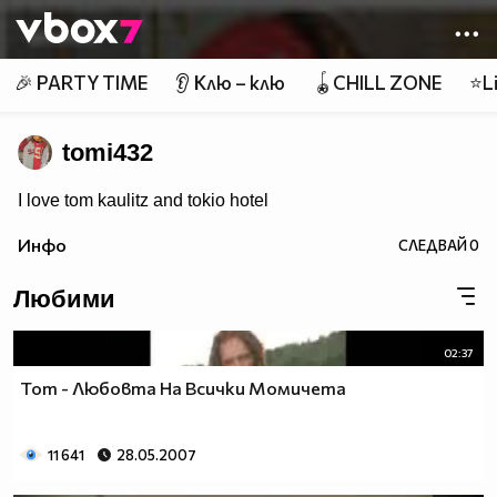
Member of
👾
🎉 PARTY TIME
👂 Клю – клю
🪀CHILL ZONE
⭐Li
tomi432
I love tom kaulitz and tokio hotel
Инфо
СЛЕДВАЙ
0
Любими
02:37
Tom - Любовта На Всички Момичета
11 641
28.05.2007