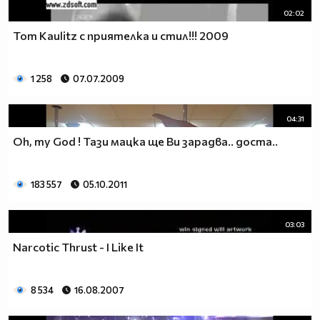
02:02
Tom Kaulitz с приятелка и стил!!! 2009
1 258
07.07.2009
04:31
Oh, my God ! Тази мацка ще Ви зарадва.. доста..
183 557
05.10.2011
03:03
Narcotic Thrust - I Like It
8 534
16.08.2007