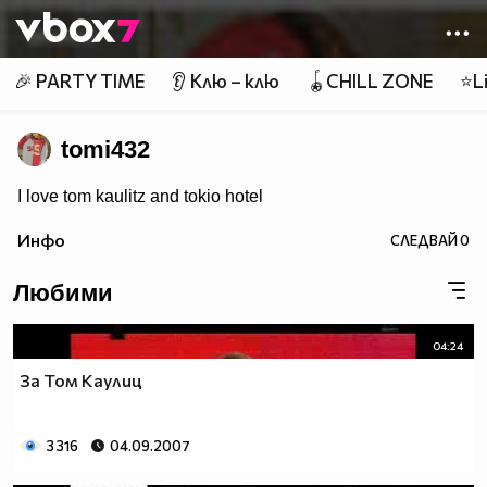
Member of
👾
🎉 PARTY TIME
👂 Клю – клю
🪀CHILL ZONE
⭐Li
tomi432
I love tom kaulitz and tokio hotel
Инфо
СЛЕДВАЙ
0
Любими
04:24
За Том Каулиц
3 316
04.09.2007