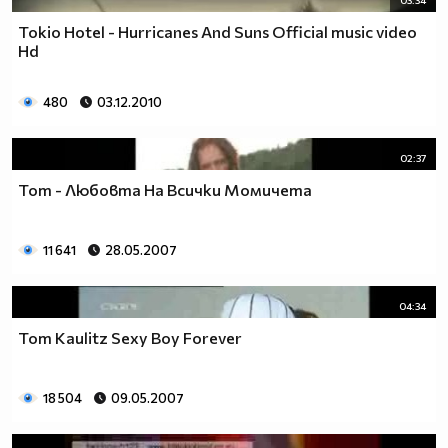
03:34
Tokio Hotel - Hurricanes And Suns Official music video
Hd
480
03.12.2010
02:37
Tom - Любовта На Всички Момичета
11 641
28.05.2007
04:34
Tom Kaulitz Sexy Boy Forever
18 504
09.05.2007