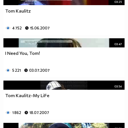
03:25
Tom Kaulitz
4 752
15.06.2007
03:47
I Need You, Tom!
5 221
03.07.2007
03:54
Tom Kaulitz-My LiFe
1 862
18.07.2007