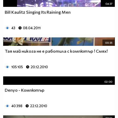
04:37
Bill Kaulitz Singing Its Raining Men
43
08.04.2011
00:35
Тая май никога не е работила с компютър ! Смях!
105 105
20.12.2010
02:00
Denyo - Компютър
40 398
22.12.2010