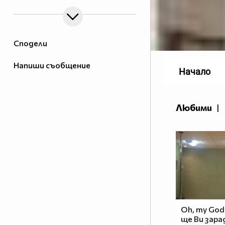
Сподели
Напиши съобщение
Начало
Любими
|
Oh, my God 
ще Ви зарад