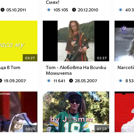
Смях!
05.10.2011
105 105
20.12.2010
40 
03:27
02:37
еща в Tom
Tom - Любовта На Всички
Narcotic
Момичета
19.09.2007
11 641
28.05.2007
8 5
03:25
03:59