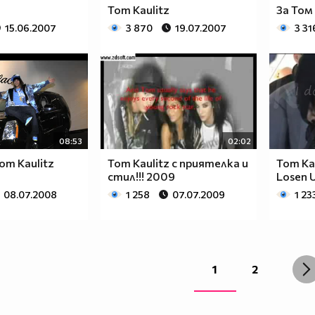
Tom Kaulitz
За Том
15.06.2007
3 870
19.07.2007
3 31
08:53
02:02
Tom Kaulitz
Tom Kaulitz с приятелка и
Tom Kau
стил!!! 2009
Losen 
08.07.2008
1 258
07.07.2009
1 23
1
2