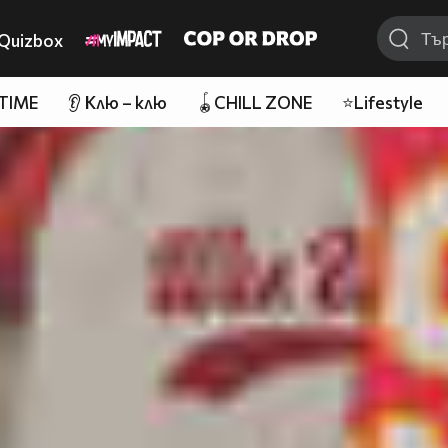
Quizbox
 TIME
👂 Клю – клю
🪀CHILL ZONE
⭐Lifestyle