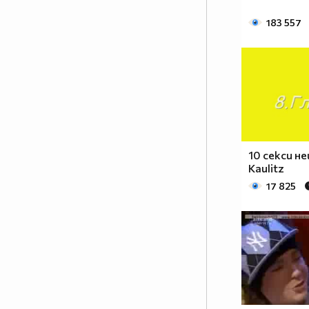
183 557
10 секси н
Kaulitz
17 825