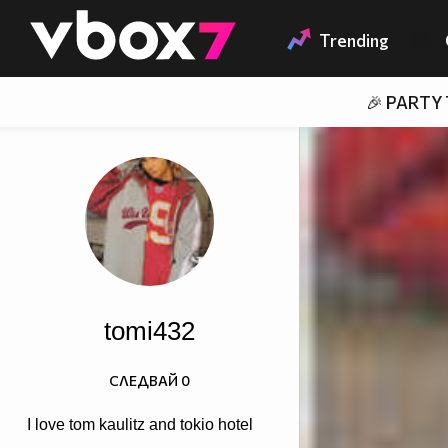
Member of
👾
Trending
🎉 PARTY
tomi432
СЛЕДВАЙ
0
I love tom kaulitz and tokio hotel