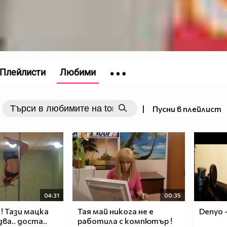
Плейлисти
Любими
|
Пусни в плейлист
04:31
00:35
! Тази мацка
Тая май никога не е
Denyo
ва.. доста..
работила с компютър !