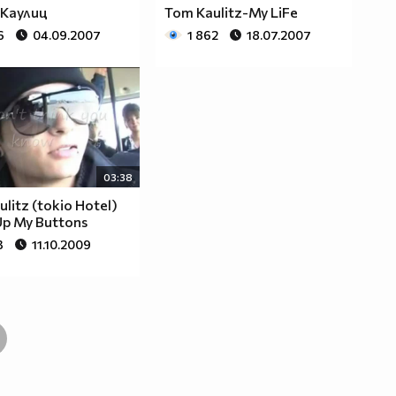
 Каулиц
Tom Kaulitz-My LiFe
6
04.09.2007
1 862
18.07.2007
03:38
litz (tokio Hotel)
Up My Buttons
3
11.10.2009