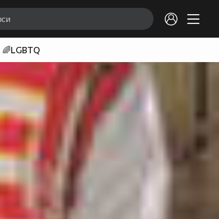
🌈LGBTQ