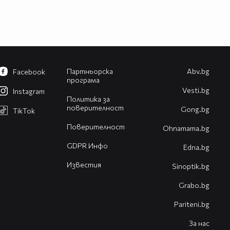
Партньорска
Abv.bg
Facebook
програма
Vesti.bg
Instagram
Политика за
поверителност
Gong.bg
TikTok
Поверителност
Оhnamama.bg
GDPR Инфо
Edna.bg
Известия
Sinoptik.bg
Grabo.bg
Pariteni.bg
За нас