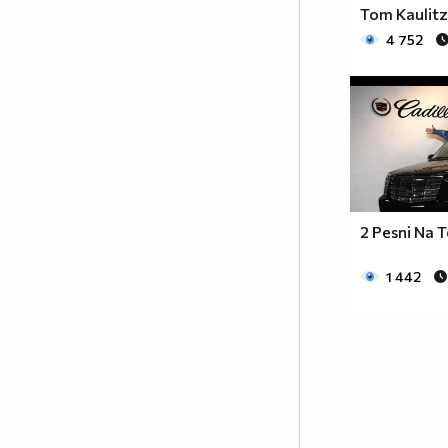
Tom Kaulitz
4 752
2 Pesni Na 
1 442