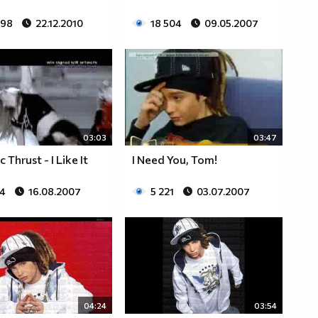
398
22.12.2010
18 504
09.05.2007
03:03
03:47
 Thrust - I Like It
I Need You, Tom!
34
16.08.2007
5 221
03.07.2007
04:24
03:54