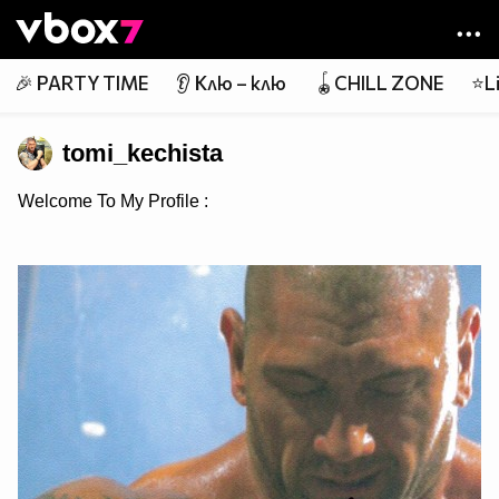
Member of
👾
🎉 PARTY TIME
👂 Клю – клю
🪀CHILL ZONE
⭐Li
tomi_kechista
Welcome To My Profile :