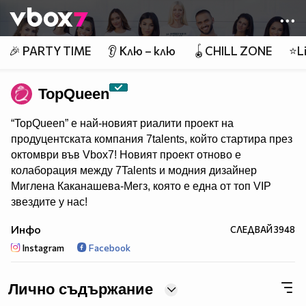
Member of
👾
🎉 PARTY TIME
👂 Клю – клю
🪀CHILL ZONE
⭐Li
TopQuеen
“TopQueen” e най-новият риалити проект на
продуцентската компания 7talents, който стартира през
октомври във Vbox7! Новият проект отново е
колаборация между 7Talents и модния дизайнер
Миглена Каканашева-Мегз, която е една от топ VIP
звездите у нас!
Инфо
СЛЕДВАЙ
3948
Instagram
Facebook
Лично съдържание