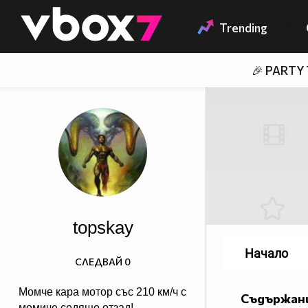
Member of
👾
Trending
🎉 PARTY
topskay
Начало
СЛЕДВАЙ
0
Mомче кара мотор със 210 км/ч с
Съдържани
момиче седящо отзад!