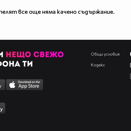
елят все още няма качено съдържание.
Общи условия
Кодекс