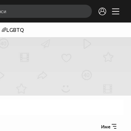
🌈LGBTQ
Име