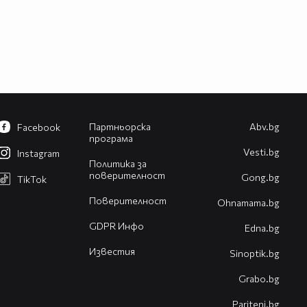
Партньорска
Abv.bg
Facebook
програма
Vesti.bg
Instagram
Политика за
поверителност
Gong.bg
TikTok
Поверителност
Оhnamama.bg
GDPR Инфо
Edna.bg
Известия
Sinoptik.bg
Grabo.bg
Pariteni.bg