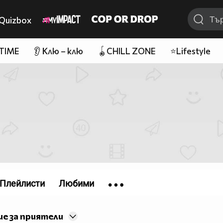
Quizbox
 TIME
👂 Клю – клю
🪀CHILL ZONE
⭐Lifestyle
Плейлисти
Любими
е за приятели