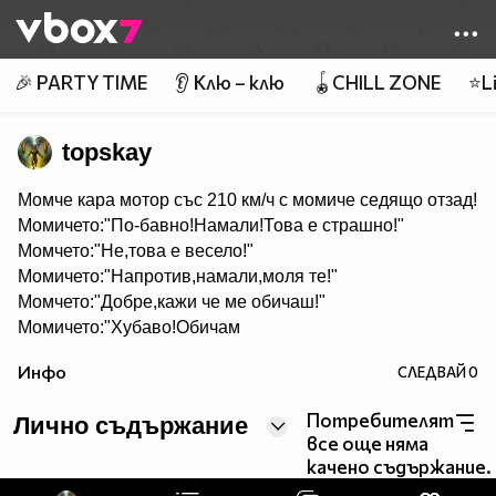
Member of
👾
🎉 PARTY TIME
👂 Клю – клю
🪀CHILL ZONE
⭐Li
topskay
Mомче кара мотор със 210 км/ч с момиче седящо отзад!
Момичето:"По-бавно!Намали!Това е страшно!"
Момчето:"Не,това е весело!"
Момичето:"Напротив,намали,моля те!"
Момчето:"Добре,кажи че ме обичаш!"
Момичето:"Хубаво!Обичам
те!Сега намали!"
Инфо
СЛЕДВАЙ
0
Момчето:"Сега ме прегърни силно!"
*Момичето прегръща момчето*
Потребителят
Лично съдържание
Момчето:"Сега може да вземеш шлема от главата ми и
все още няма
да си го сложиш на себе си!"
качено съдържание.
*Момичето взе шлема...*