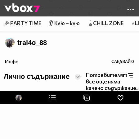
Member of
👾
🎉 PARTY TIME
👂 Клю – клю
🪀CHILL ZONE
⭐Li
trai4o_88
mnogo sam gotin
Инфо
СЛЕДВАЙ
0
''''''''''''''''''''''''''''''''''''''''''''''''''''''''''''''''''''''''''''''''''''''''''''''''''''''''''''''''''''''''''''''''''''''''''''''''
Потребителят
Лично съдържание
все още няма
качено съдържание.