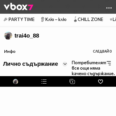
Member of
👾
🎉 PARTY TIME
👂 Клю – клю
🪀CHILL ZONE
⭐Li
trai4o_88
mnogo sam gotin
Инфо
СЛЕДВАЙ
0
''''''''''''''''''''''''''''''''''''''''''''''''''''''''''''''''''''''''''''''''''''''''''''''''''''''''''''''''''''''''''''''''''''''''''''''''
Потребителят
Лично съдържание
все още няма
качено съдържание.