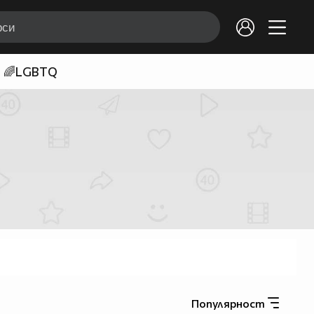
🌈LGBTQ
Популярност