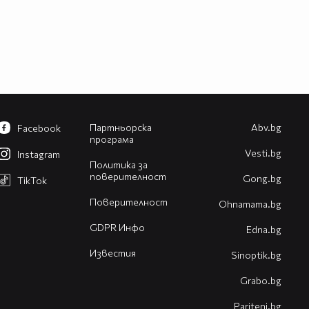
Партньорска
Abv.bg
Facebook
програма
Vesti.bg
Instagram
Политика за
поверителност
Gong.bg
TikTok
Поверителност
Оhnamama.bg
GDPR Инфо
Edna.bg
Известия
Sinoptik.bg
Grabo.bg
Pariteni.bg