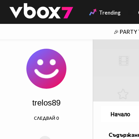
Member of
👾
Trending
🎉 PARTY
trelos89
Начало
СЛЕДВАЙ
0
Съдържани