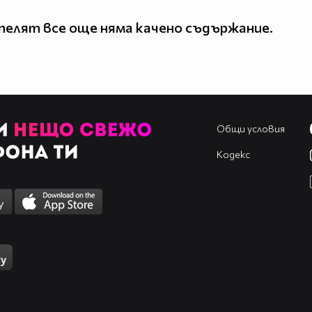
елят все още няма качено съдържание.
Общи условия
Кодекс