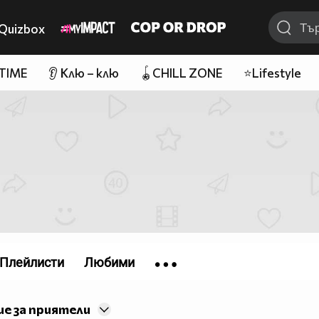
Quizbox
 TIME
👂 Клю – клю
🪀CHILL ZONE
⭐Lifestyle
Плейлисти
Любими
е за приятели