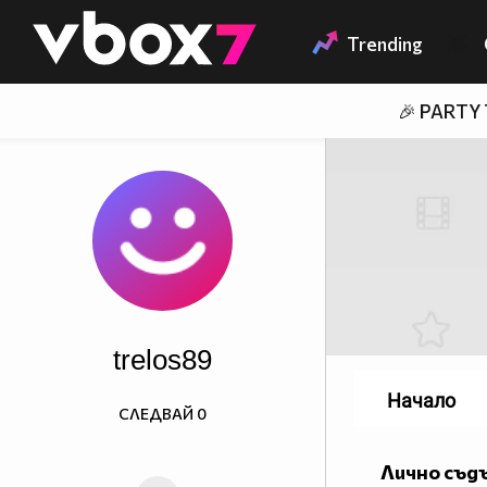
Member of
👾
Trending
🎉 PARTY
trelos89
Начало
СЛЕДВАЙ
0
Лично съд