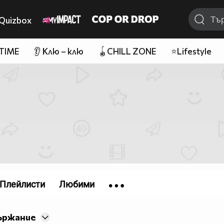
Quizbox
 TIME
👂 Клю – клю
🪀CHILL ZONE
⭐Lifestyle
Плейлисти
Любими
ържание