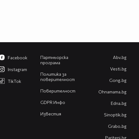
Партньорска
Abv.bg
Facebook
програма
Vesti.bg
Instagram
Политика за
поверителност
Gong.bg
TikTok
Поверителност
Оhnamama.bg
GDPR Инфо
Edna.bg
Известия
Sinoptik.bg
Grabo.bg
Pariteni.bg