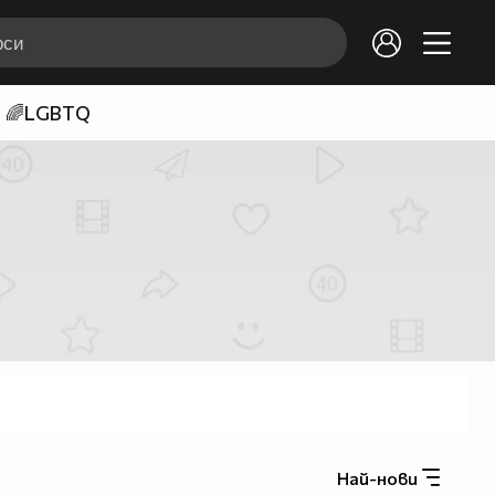
🌈LGBTQ
Най-нови