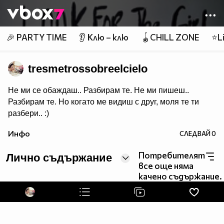
Member of
👾
🎉 PARTY TIME
👂 Клю – клю
🪀CHILL ZONE
⭐Li
tresmetrossobreelcielo
Не ми се обаждаш.. Разбирам те. Не ми пишеш..
Разбирам те. Но когато ме видиш с друг, моля те ти
разбери.. :)
Инфо
СЛЕДВАЙ
0
Потребителят
Лично съдържание
все още няма
качено съдържание.