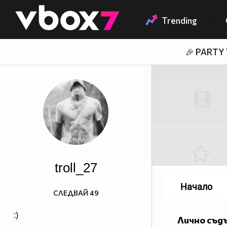
Member of
👾
Trending
🎉 PARTY
troll_27
Начало
СЛЕДВАЙ
49
:)
Лично съд