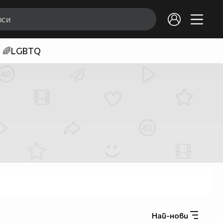
🌈LGBTQ
Най-нови