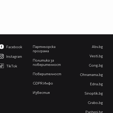
Партньорска
Abv.bg
Facebook
програма
Vesti.bg
Instagram
Политика за
поверителност
Gong.bg
TikTok
Поверителност
Оhnamama.bg
GDPR Инфо
Edna.bg
Известия
Sinoptik.bg
Grabo.bg
Pariteni.bg