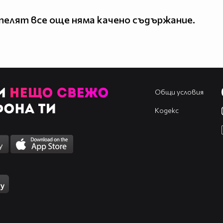
елят все още няма качено съдържание.
Общи условия
Кодекс