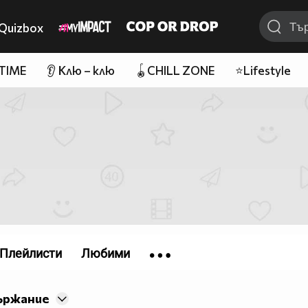
Quizbox
 TIME
👂 Клю – клю
🪀CHILL ZONE
⭐Lifestyle
Плейлисти
Любими
ържание