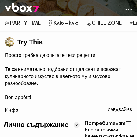
Member of
👾
🎉 PARTY TIME
👂 Клю – клю
🪀CHILL ZONE
⭐Li
Try This
Просто трябва да опитате тези рецепти!
Те са внимателно подбрани от цял свят и показват
кулинарното изкуство в цветното му и вкусово
разнообразие.
Bon appétit!
Инфо
СЛЕДВАЙ
68
Потребителят
Лично съдържание
все още няма
качено съдържание.