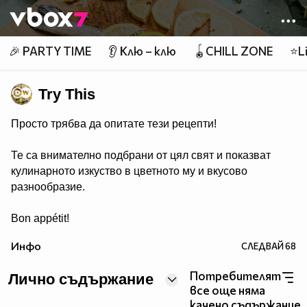
Member of
👾
🎉 PARTY TIME
👂 Клю – клю
🪀CHILL ZONE
⭐Li
Try This
Просто трябва да опитате тези рецепти!
Те са внимателно подбрани от цял свят и показват
кулинарното изкуство в цветното му и вкусово
разнообразие.
Bon appétit!
Инфо
СЛЕДВАЙ
68
Потребителят
Лично съдържание
все още няма
качено съдържание.