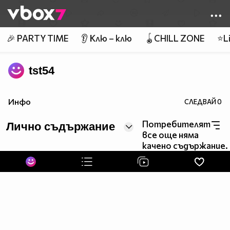
Member of
👾
🎉 PARTY TIME
👂 Клю – клю
🪀CHILL ZONE
⭐Li
tst54
Инфо
СЛЕДВАЙ
0
Потребителят
Лично съдържание
все още няма
качено съдържание.