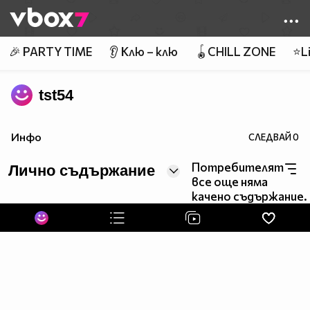
Member of
👾
🎉 PARTY TIME
👂 Клю – клю
🪀CHILL ZONE
⭐Li
tst54
Инфо
СЛЕДВАЙ
0
Потребителят
Лично съдържание
все още няма
качено съдържание.