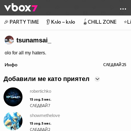
Member of
👾
🎉 PARTY TIME
👂 Клю – клю
🪀CHILL ZONE
⭐Li
tsunamsai_
olo for all my haters.
Инфо
СЛЕДВАЙ
25
Добавили ме като приятел
robertichko
15 год. 5 мес.
СЛЕДВАЙ
7
showmethelove
15 год. 5 мес.
СЛЕДВАЙ
2