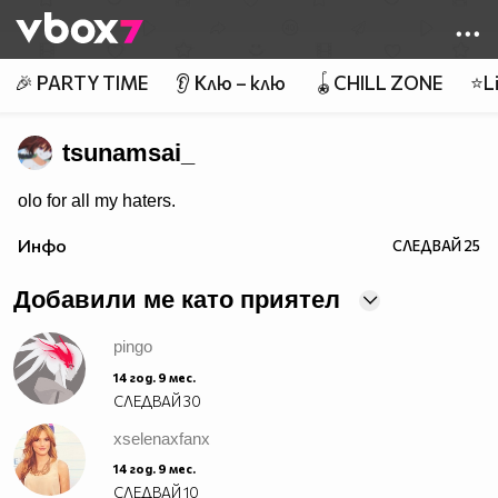
Member of
👾
🎉 PARTY TIME
👂 Клю – клю
🪀CHILL ZONE
⭐Li
tsunamsai_
olo for all my haters.
Инфо
СЛЕДВАЙ
25
Добавили ме като приятел
pingo
14 год. 9 мес.
СЛЕДВАЙ
30
xselenaxfanx
14 год. 9 мес.
СЛЕДВАЙ
10